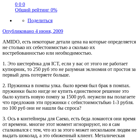
0
0
0
Общий рейтинг
0%
Поделиться
Опубликовано
4 июня, 2009
AMIDO, есть некоторые детали цена на которые определяется
не столько их себестоимостью а сколько их
востребованностью или необходимостью.
1. Это шестерёнка для ICT, если у вас от этого не работает
купюрник, то 250 руб это не разумная эклномия от простоя за
первый день потеряете больше.
2. Пружинка в помпы улка. было время был брак в помпах.
пружинки было нигде не купить единственое решение это
было купить новую помпу за 1500 руб. неужели вы полагаете
что предложив эти пружинки с себистоимостьбью 1-3 рубля.
по 100 руб они не нашли бы спроса?
3. Ось в контейнеры для Саеко, есть беда ломаются они время
от времени. многие этот момент игнорируют, но я сам
сталкивался с тем, что из за этого может нескольким людям не
выдать шоколад, а это обиженный клиент. Металическая