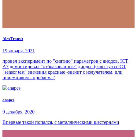
AlexTransit
19 января, 2021
провел эксперимент по "снятию" параметров с диодов. ICT
A7 демонтировал "отбракованные" диоды. (если тулза ICT
"sensor test" значения красные -значит c излучателем, или
приемником - проблема.)
anapes
9 декабря, 2020
Впервые такой попался, с металлическими шестернями