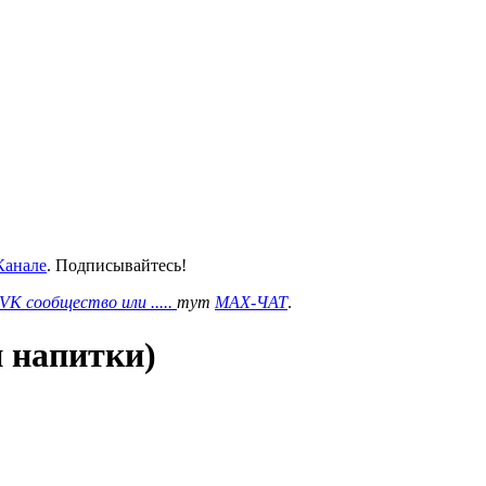
анале
. Подписывайтесь!
VK сообщество или .....
тут
MAX-ЧАТ
.
 напитки)