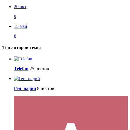
20 окт
9
15 май
8
Топ авторов темы
Telefan
25 постов
Ген_надий
8 постов