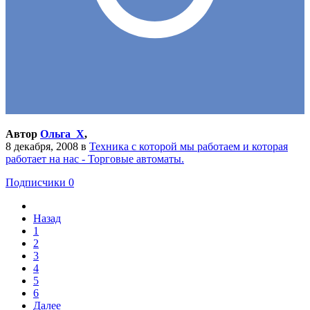
Автор
Ольга_X
,
8 декабря, 2008
в
Техника с которой мы работаем и которая
работает на нас - Торговые автоматы.
Подписчики
0
Назад
1
2
3
4
5
6
Далее