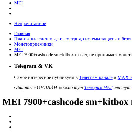
MEI
Непрочитанное
Главная
Платежные системы, телеметрия, системы защиты и безо
Монетоприемники
MEI
MEI 7900+cashcode sm+kitbox master, не принимает монет
Telegram & VK
Самое интересное публикуем в
Телеграм-канале
и
MAX-К
Общаться ОНЛАЙН можно тут
Телеграм-ЧАТ
или тут
MEI 7900+cashcode sm+kitbox 