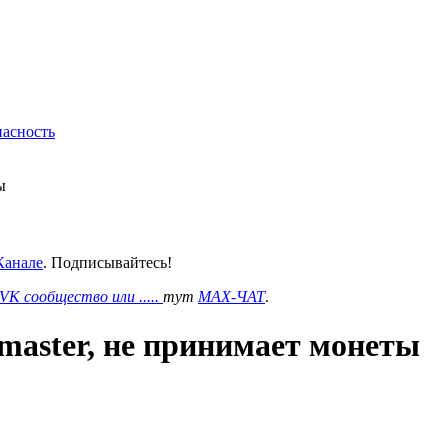
пасность
ы
анале
. Подписывайтесь!
VK сообщество или .....
тут
MAX-ЧАТ
.
master, не принимает монеты