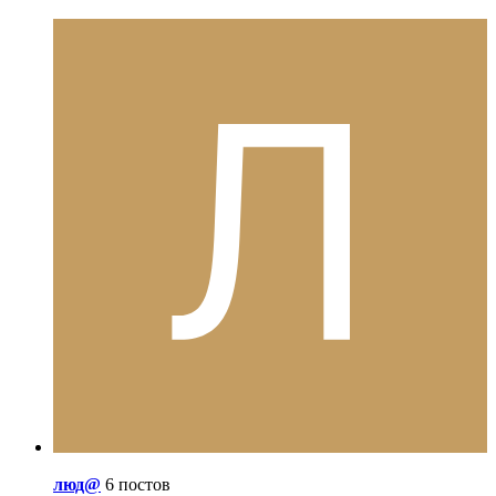
люд@
6 постов