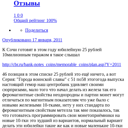
Отзывы
1
0
0
Общий рейтинг
100%
Поделиться
Опубликовано
17 января, 2011
К Сочи готовят в этом году юбилейную 25 рублей
10милионным тиражом я такое слышал
http://cbr.ru/bank-notes_coins/memorable_coins/plan.asp?Y=2011
46 позиция в этом списке 25 рублей это ещё ничего, а вот
Серия: "Города воинской славы" с 51 по58 этогогода выпуска
настоящий гемор наш центробанк удивляет своими
сюрпризами, мало того что начал делать из железа так его
феромагнитные свойства неоднородны и партии монет могут
отличаться по магнитным показателям что уже было с
новыми железными 10-тками, нету у них стандарта по
феромагнитным свойствам метелла так мне показалось, так
что готовьтесь программировать свои монетоприёмники на
новые 10-тки это худший из вариантов, нормальный вариант
делать эти юбилейки такие же как и новые маленькие 10-тки