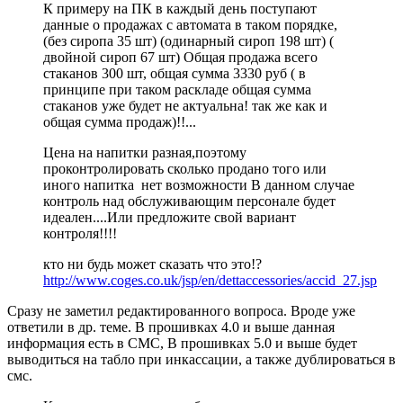
К примеру на ПК в каждый день поступают
данные о продажах с автомата в таком порядке,
(без сиропа 35 шт) (одинарный сироп 198 шт) (
двойной сироп 67 шт) Общая продажа всего
стаканов 300 шт, общая сумма 3330 руб ( в
принципе при таком раскладе общая сумма
стаканов уже будет не актуальна! так же как и
общая сумма продаж)!!...
Цена на напитки разная,поэтому
проконтролировать сколько продано того или
иного напитка нет возможности В данном случае
контроль над обслуживающим персонале будет
идеален....Или предложите свой вариант
контроля!!!!
кто ни будь может сказать что это!?
http://www.coges.co.uk/jsp/en/dettaccessories/accid_27.jsp
Сразу не заметил редактированного вопроса. Вроде уже
ответили в др. теме. В прошивках 4.0 и выше данная
информация есть в СМС, В прошивках 5.0 и выше будет
выводиться на табло при инкассации, а также дублироваться в
смс.