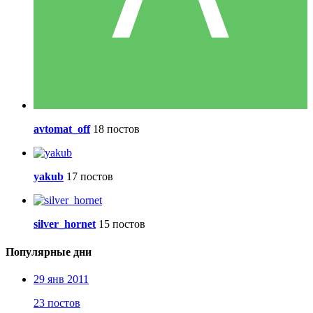
avtomat_off
18 постов
yakub
17 постов
silver_hornet
15 постов
Популярные дни
29 янв 2011
23 постов