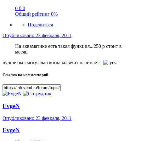
0
0
0
Общий рейтинг
0%
Поделиться
Опубликовано
23 февраля, 2011
На акваматике есть такая функция...250 р стоит в
месяц
лучше бы смску слал когда косячит начинает!
Ссылка на комментарий
EvgeN
Опубликовано
23 февраля, 2011
EvgeN