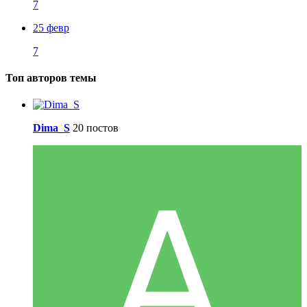
7
25 февр
7
Топ авторов темы
Dima_S
20 постов