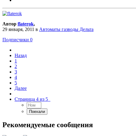
Автор
flaterok
,
29 января, 2011
в
Автоматы газводы Дельта
Подписчики
0
Назад
1
2
3
4
5
Далее
Страница 4 из 5
Рекомендуемые сообщения