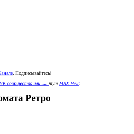
анале
. Подписывайтесь!
VK сообщество или .....
тут
MAX-ЧАТ
.
омата Ретро