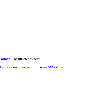
анале
. Подписывайтесь!
VK сообщество или .....
тут
MAX-ЧАТ
.