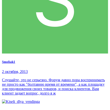
Smoliak1
2 октября, 2013
Слушайте, это не серьезно. Форум давно пора воспринимать
не просто как "болтавню время от времени", а как площадку
для продвижения своих товаров, и поиска клиентов. Вам
клиент задает вопрос, долго я ж