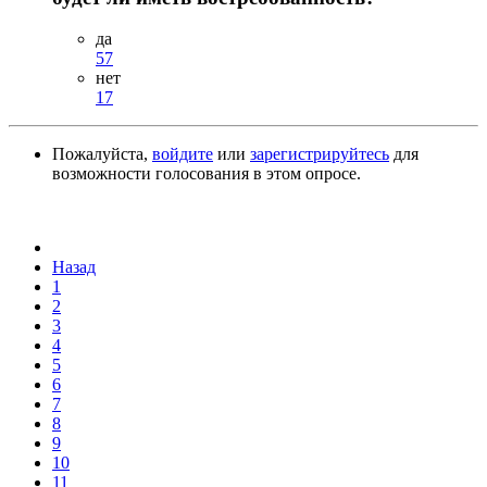
да
57
нет
17
Пожалуйста,
войдите
или
зарегистрируйтесь
для
возможности голосования в этом опросе.
Назад
1
2
3
4
5
6
7
8
9
10
11