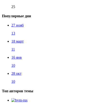
25
Популярные дни
27 нояб
13
18 март
11
16 янв
10
28 окт
10
Топ авторов темы