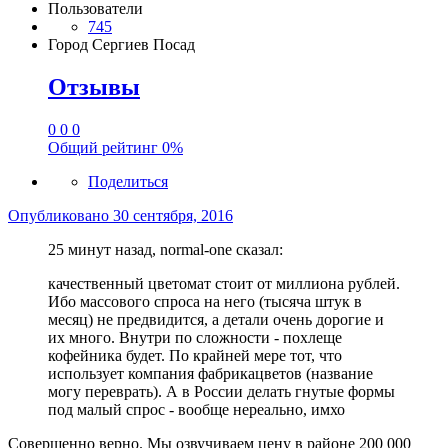
Пользователи
745
Город
Сергиев Посад
Отзывы
0
0
0
Общий рейтинг
0%
Поделиться
Опубликовано
30 сентября, 2016
25 минут назад, normal-one сказал:
качественный цветомат стоит от миллиона рублей.
Ибо массового спроса на него (тысяча штук в
месяц) не предвидится, а детали очень дорогие и
их много. Внутри по сложности - похлеще
кофейника будет. По крайней мере тот, что
использует компания фабрикацветов (название
могу переврать). А в России делать гнутые формы
под малый спрос - вообще нереально, имхо
Совершенно верно. Мы озвучиваем цену в районе 200 000