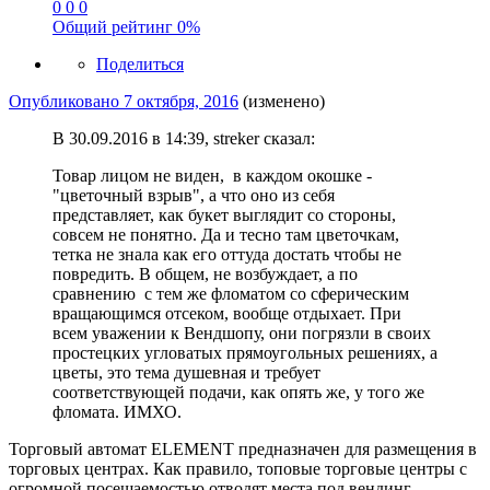
0
0
0
Общий рейтинг
0%
Поделиться
Опубликовано
7 октября, 2016
(изменено)
В 30.09.2016 в 14:39, streker сказал:
Товар лицом не виден, в каждом окошке -
"цветочный взрыв", а что оно из себя
представляет, как букет выглядит со стороны,
совсем не понятно. Да и тесно там цветочкам,
тетка не знала как его оттуда достать чтобы не
повредить. В общем, не возбуждает, а по
сравнению с тем же фломатом со сферическим
вращающимся отсеком, вообще отдыхает. При
всем уважении к Вендшопу, они погрязли в своих
простецких угловатых прямоугольных решениях, а
цветы, это тема душевная и требует
соответствующей подачи, как опять же, у того же
фломата. ИМХО.
Торговый автомат ELEMENT предназначен для размещения в
торговых центрах. Как правило, топовые торговые центры с
огромной посещаемостью отводят места под вендинг