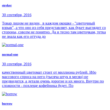
streker
30 сентября, 2016
Товар лицом не виден, в каждом окошке - "цветочный
взрыв", а что оно из себя представляет, как букет выглядит со
стороны, совсем не понятно. Да и тесно там цветочкам, тетка
не знала как его оттуда до
normal-one
30 сентября, 2016
качественный цветомат стоит от миллиона рублей. Ибо
массового спроса на него (тысяча штук в месяц) не
предвидится, а детали очень дорогие и их много. Внутри по
сложности - похлеще кофейника будет. По
borrow