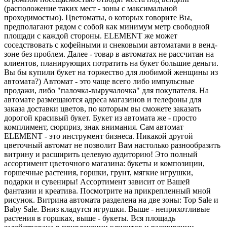
(расположение таких мест - зоны с максимальной
проходимостью). Цветоматы, о которых говорите Вы,
предполагают рядом с собой как минимум метр свободной
площади с каждой стороны. ELEMENT же может
соседствовать с кофейными и снековыми автоматами в венд-
зоне без проблем. Далее - товар в автоматах не рассчитан на
клиентов, планирующих потратить на букет большие деньги.
Вы бы купили букет на торжество для любимой женщины из
автомата?) Автомат - это чаще всего либо импульсные
продажи, либо "палочка-выручалочка" для покупателя. На
автомате размещаются адреса магазинов и телефоны для
заказа доставки цветов, по которым вы сможете заказать
дорогой красивый букет. Букет из автомата же - просто
комплимент, сюрприз, знак внимания. Сам автомат
ELEMENT - это инструмент бизнеса. Никакой другой
цветочный автомат не позволит Вам настолько разнообразить
витрину и расширить целевую аудиторию! Это полный
ассортимент цветочного магазина: букеты и композиции,
горшечные растения, горшки, грунт, мягкие игрушки,
подарки и сувениры! Ассортимент зависит от Вашей
фантазии и креатива. Посмотрите на прикрепленный мной
рисунок. Витрина автомата разделена на две зоны: Top Sale и
Baby Sale. Вниз кладутся игрушки. Выше - неприхотливые
растения в горшках, выше - букеты. Вся площадь