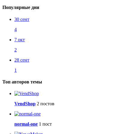
Популярные дни
30 сент
4
7 окт
2
28 сент
1
Топ авторов темы
VendShop
2 постов
normal-one
1 пост