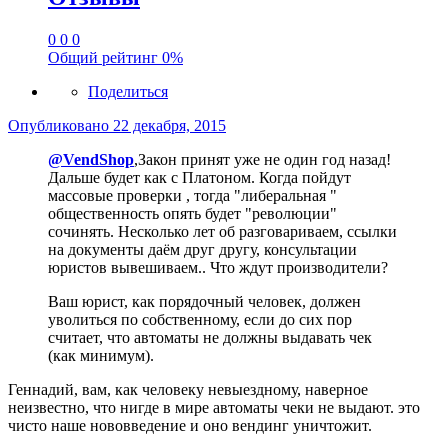
0
0
0
Общий рейтинг
0%
Поделиться
Опубликовано
22 декабря, 2015
@VendShop
,Закон принят уже не один год назад!
Дальше будет как с Платоном. Когда пойдут
массовые проверки , тогда "либеральная "
общественность опять будет "революции"
сочинять. Несколько лет об разговариваем, ссылки
на документы даём друг другу, консультации
юристов вывешиваем.. Что ждут производители?
Ваш юрист, как порядочный человек, должен
уволиться по собственному, если до сих пор
считает, что автоматы не должны выдавать чек
(как минимум).
Геннадий, вам, как человеку невыездному, наверное
неизвестно, что нигде в мире автоматы чеки не выдают. это
чисто наше нововведение и оно вендинг уничтожит.