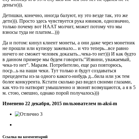
деньги))).
Детишки, конечно, иногда балуют, ну это везде так, это же
дети))). Просто здесь чувствуется рука ювиков, однозначно,
только почему вот НААТ молчит, может потому что мы
взносы туда не платим...)))
Да и потом: кинул клиент монеты, а они даже через монетник
не прошли или купюру зажевало... и что теперь...все равно
ничего не сможет человек доказать...чека-то нет))) И как будто
в данном примере мы будем говорить:"Извини, уважаемый,
чека-то нет". Маразм. Потребителю, еще раз повторюсь,
поср...ь на наши чеки. Тут только и будут создаваться
прецеденты из-за одного какого-нибудь д...била или уж тем
более конкурента. Кстати сколько раз видел своими глазами,
как что-то натворят умышленно и звонят возмущаются, а я в 5
м. стою, смешно, однако порой получалось)))
Изменено
22 декабря, 2015
пользователем m-aksi-m
3
Ссылка на комментарий