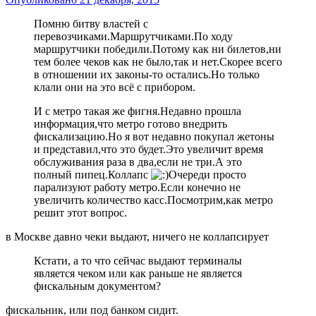
Помню битву властей с
перевозчиками.Маршрутчиками.По ходу
маршрутчики победили.Потому как ни билетов,ни
тем более чеков как не было,так и нет.Скорее всего
в отношении их законы-то остались.Но только
клали они на это всё с прибором.
И с метро такая же фигня.Недавно прошла
информация,что метро готово внедрить
фискализацию.Но я вот недавно покупал жетоны
и представил,что это будет.Это увеличит время
обслуживания раза в два,если не три.А это
полный пипец.Коллапс
Очереди просто
парализуют работу метро.Если конечно не
увеличить количество касс.Посмотрим,как метро
решит этот вопрос.
в Москве давно чеки выдают, ничего не коллапсирует
Кстати, а то что сейчас выдают терминалы
является чеком или как раньше не является
фискальным документом?
фискальник, или под банком сидит.