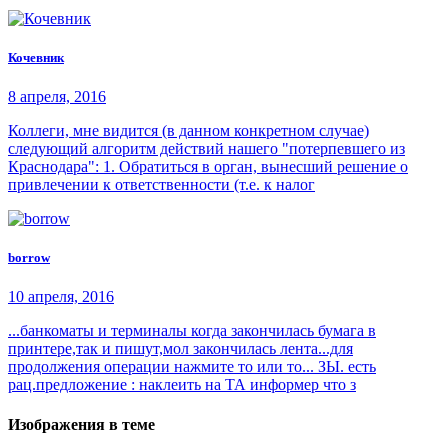
Кочевник
8 апреля, 2016
Коллеги, мне видится (в данном конкретном случае)
следующий алгоритм действий нашего "потерпевшего из
Краснодара": 1. Обратиться в орган, вынесший решение о
привлечении к ответственности (т.е. к налог
borrow
10 апреля, 2016
...банкоматы и терминалы когда закончилась бумага в
принтере,так и пишут,мол закончилась лента...для
продолжения операции нажмите то или то... ЗЫ. есть
рац.предложение : наклеить на ТА информер что з
Изображения в теме