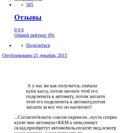
505
Отзывы
0
0
0
Общий рейтинг
0%
Поделиться
Опубликовано
21 декабря, 2015
А у нас же как получится, сначала
купи кассу, потом заплати чтоб его
подключить к автомату, потом заплати
чтоб его подключить к автомату,потом
заплати за все что он насчитает!
...Согласен!власти совсем охренели...пусть сперва
купят мне автоматы+ККМ к ним,снимут
склад,приобретут автомобиль,оплатят мед.осмотр