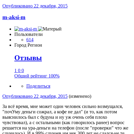
Опубликовано
22 декабря, 2015
m-aksi-m
Пользователи
614
Город
Регион
Отзывы
1
0
0
Общий рейтинг
100%
Поделиться
Опубликовано
22 декабря, 2015
(изменено)
За всё время, мне может один человек сильно возмущался,
"почУму деньги сожрал, а кофе не дал" (и то, как потом
выяснилось был с будуна и ну уж очень себя плохо
чувствовал), а с остальными (как говорилось ранее) вопрос
решается на ура-деньги на телефон (после "проверки" что же
случилось). И в 99% случаев им чек 300 лет не сдался-не те