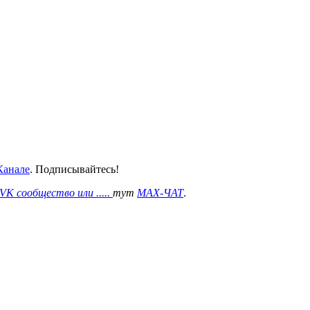
анале
. Подписывайтесь!
VK сообщество или .....
тут
MAX-ЧАТ
.