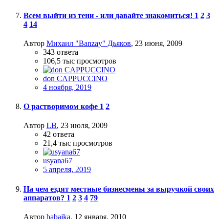
Всем выйти из тени - или давайте знакомиться!
1
2
3
4
14
Автор
Михаил "Banzay" Дьяков
,
23 июня, 2009
343
ответа
106,5 тыс
просмотров
don CAPPUCCINO
4 ноября, 2019
О растворимом кофе
1
2
Автор
LB
,
23 июля, 2009
42
ответа
21,4 тыс
просмотров
usyana67
5 апреля, 2019
На чем ездят местные бизнесмены за выручкой своих
аппаратов?
1
2
3
4
79
Автор
babaika
,
12 января, 2010