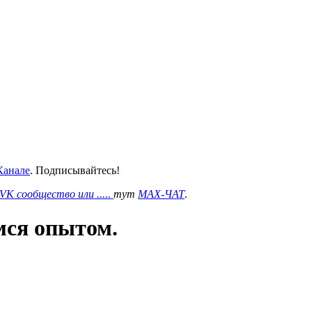
анале
. Подписывайтесь!
VK сообщество или .....
тут
MAX-ЧАТ
.
мся опытом.