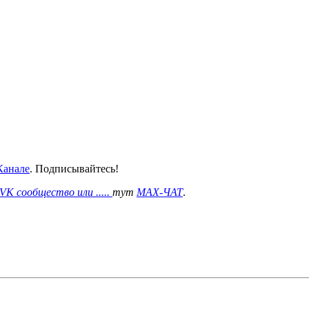
анале
. Подписывайтесь!
VK сообщество или .....
тут
MAX-ЧАТ
.