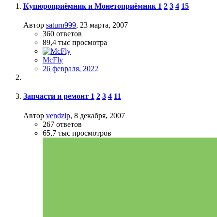
Купюроприёмник и Монетоприёмник
1
2
3
4
15
Автор
saturn999
,
23 марта, 2007
360
ответов
89,4 тыс
просмотра
McFly
26 февраля, 2022
Запчасти и ремонт
1
2
3
4
11
Автор
vendzip
,
8 декабря, 2007
267
ответов
65,7 тыс
просмотров