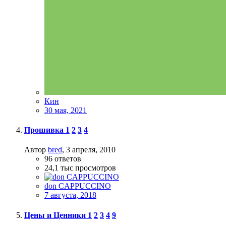
Кин
30 мая, 2021
Прошивка
1
2
3
4
Автор
bred
,
3 апреля, 2010
96
ответов
24,1 тыс
просмотров
don CAPPUCCINO
7 августа, 2018
Цены и Ценники
1
2
3
4
9