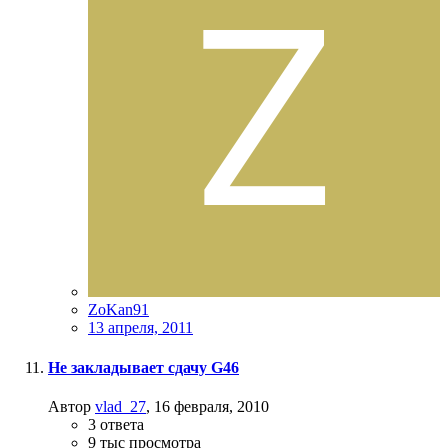
ZoKan91
13 апреля, 2011
Не закладывает сдачу G46
Автор
vlad_27
,
16 февраля, 2010
3
ответа
9 тыс
просмотра