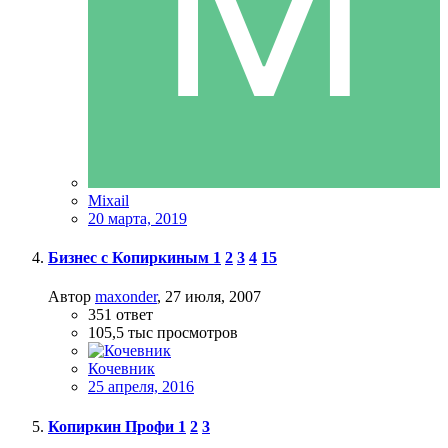
Mixail
20 марта, 2019
Бизнес с Копиркиным
1
2
3
4
15
Автор
maxonder
,
27 июля, 2007
351
ответ
105,5 тыс
просмотров
Кочевник
25 апреля, 2016
Копиркин Профи
1
2
3