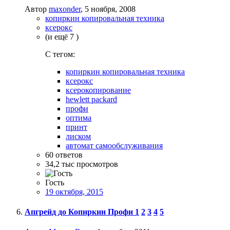
Автор
maxonder
,
5 ноября, 2008
копиркин копировальная техника
ксерокс
(и ещё 7 )
C тегом:
копиркин копировальная техника
ксерокс
ксерокопирование
hewlett packard
профи
оптима
принт
лиском
автомат самообслуживания
60
ответов
34,2 тыс
просмотров
Гость
19 октября, 2015
Апгрейд до Копиркин Профи
1
2
3
4
5