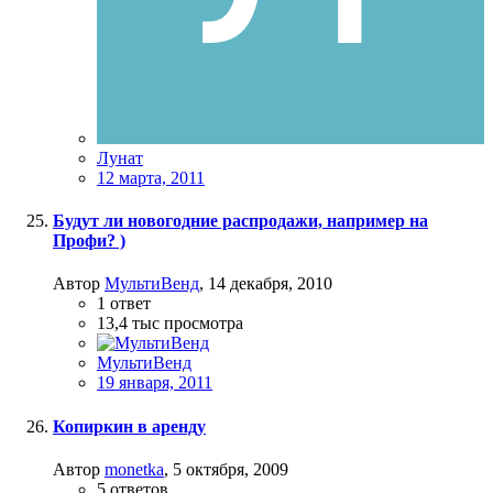
Лунат
12 марта, 2011
Будут ли новогодние распродажи, например на
Профи? )
Автор
МультиВенд
,
14 декабря, 2010
1
ответ
13,4 тыс
просмотра
МультиВенд
19 января, 2011
Копиркин в аренду
Автор
monetka
,
5 октября, 2009
5
ответов