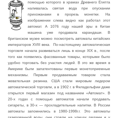
помощью которого в храмах Древнего Египта
наливалась святая вода при опускании
прихожанами в прорезь монетки. На
изображении слева видно как работал этот
автомат. А 1076 году нашей эры в Китае
машина уже продавала карандаши. В
британском музее можно посмотреть автоматы китайских
императоров XVIII века. По-настоящему автоматическая
торговля начала развиваться лишь в конце XIX в., после
того как появились фасованные товары, которыми было
удобно торговать без участия людей. В это же время в
Америке были запатентованы первые монетоприемные
механизмы. Первым продаваемым товаром стала
жевательная резинка. США стали мировым лидером
автоматической торговли, а в 1902 г. в Филадельфии даже
открылся первый магазин под названием «Автомат». В
20-х годах с помощью автоматов начали продавать
сигареты, в 30-х — прохладительные напитки. В России
автоматы запомнились в 1980-1998г.г. Это автоматы
газированной воды. они стояли на улицах рядами и у