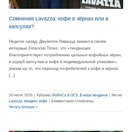
Сомнения Lavazza: кофе в зёрнах или в
капсулах?
Неделю назад, Джузеппе Лавацца заявил в своём
интервью Financial Times, что «тенденция
благоприятствует потреблению цельных кофейных зёрен,
в ущерб капсулам и кофе в индивидуальной упаковке»,
указав на то, что переход потребителей к кофе в зёрнах
[...]
30 июля, 2026
|
Рубрики:
HoReCa & OCS
,
В мире вендинга
|
Метки:
к
Lavazza
,
вендинг
,
кофе
|
Комментарии
отключены
записи
Читать больше
Сомнения
Lavazza:
кофе
в