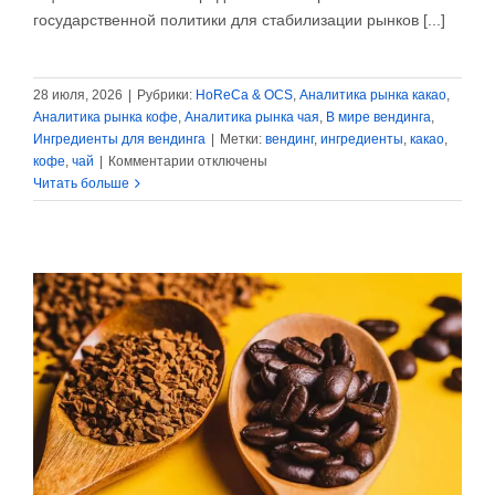
государственной политики для стабилизации рынков [...]
28 июля, 2026
|
Рубрики:
HoReCa & OCS
,
Аналитика рынка какао
,
Аналитика рынка кофе
,
Аналитика рынка чая
,
В мире вендинга
,
Ингредиенты для вендинга
|
Метки:
вендинг
,
ингредиенты
,
какао
,
к
кофе
,
чай
|
Комментарии
отключены
записи
Читать больше
FAO:
цены
на
кофе,
какао
и
чай
вышли
из-
под
контроля