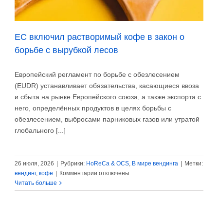
ЕС включил растворимый кофе в закон о
борьбе с вырубкой лесов
Европейский регламент по борьбе с обезлесением
(EUDR) устанавливает обязательства, касающиеся ввоза
и сбыта на рынке Европейского союза, а также экспорта с
него, определённых продуктов в целях борьбы с
обезлесением, выбросами парниковых газов или утратой
глобального [...]
26 июля, 2026
|
Рубрики:
HoReCa & OCS
,
В мире вендинга
|
Метки:
к
вендинг
,
кофе
|
Комментарии
отключены
записи
Читать больше
ЕС
включил
растворимый