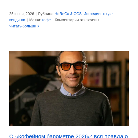
25 июня, 2026
|
Рубрики:
HoReCa & OCS
,
Ингредиенты для
к
вендинга
|
Метки:
кофе
|
Комментарии
отключены
записи
Читать больше
Carte
Noire
(Lavazza)
обновляет
свой
имидж
О «Кофейном барометре 2026»: вся правда о