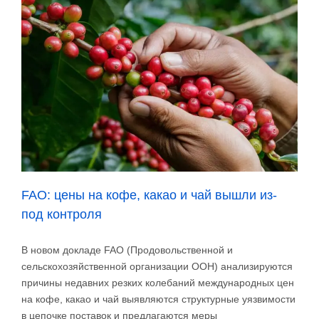
зёрнах
или
в
капсулах?
FAO: цены на кофе, какао и чай вышли из-
под контроля
В новом докладе FAO (Продовольственной и
сельскохозяйственной организации ООН) анализируются
причины недавних резких колебаний международных цен
на кофе, какао и чай выявляются структурные уязвимости
в цепочке поставок и предлагаются меры