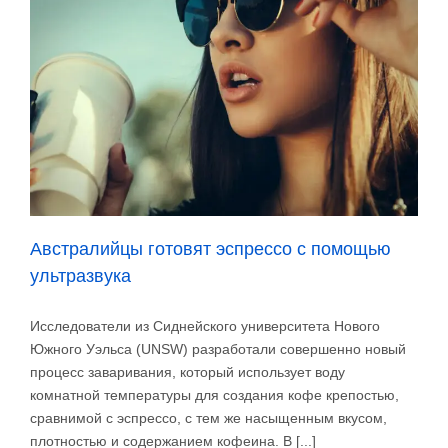
правда
о
цене
на
кофе
Австралийцы готовят эспрессо с помощью
ультразвука
Исследователи из Сиднейского университета Нового
Южного Уэльса (UNSW) разработали совершенно новый
процесс заваривания, который использует воду
комнатной температуры для создания кофе крепостью,
сравнимой с эспрессо, с тем же насыщенным вкусом,
плотностью и содержанием кофеина. В [...]