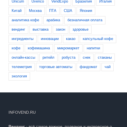
Unicum
Uvenco
VendExpo
Бразилия
Италия
Китай
Москва
ПТА
США
Япония
аналитика кофе
арабика
безналичная оплата
вендинг
выставка
закон
здоровье
ингредиенты
инновации
какао
капсульный кофе
кофе
кофемашина
микромаркет
напитки
онлайн-кассы
ритейл
робуста
снек
стаканы
телеметрия
торговые автоматы
фандомат
чай
экология
INFOVEND.RU
Вендинг
- всё самое важное, полезное и интересное о