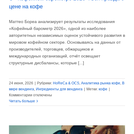
цене на кофе
Маттео Бореа анализирует результаты исследования
«Кофейный барометр 2026», одной из наиболее
авторитетных независимых оценок устойчивого развития в
мировом кофейном секторе. Основываясь на данных от
производителей, торговцев, обжарщиков и
международных организаций, отчёт освещает
структурные дисбалансы, которые [...]
24 июня, 2026
|
Рубрики:
HoReCa & OCS
,
Аналитика рынка кофе
,
В
мире вендинга
,
Ингредиенты для вендинга
|
Метки:
кофе
|
к
Комментарии
отключены
записи
Читать больше
О
«Кофейном
барометре
2026»:
вся