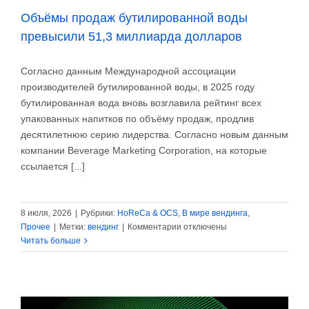
Объёмы продаж бутилированной воды
превысили 51,3 миллиарда долларов
Согласно данным Международной ассоциации
производителей бутилированной воды, в 2025 году
бутилированная вода вновь возглавила рейтинг всех
упакованных напитков по объёму продаж, продлив
десятилетнюю серию лидерства. Согласно новым данным
компании Beverage Marketing Corporation, на которые
ссылается [...]
8 июля, 2026
|
Рубрики:
HoReCa & OCS
,
В мире вендинга
,
к
Прочее
|
Метки:
вендинг
|
Комментарии
отключены
записи
Читать больше
Объёмы
продаж
бутилированной
воды