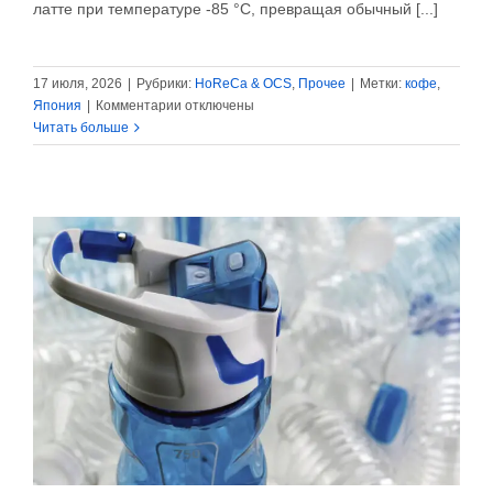
латте при температуре -85 °C, превращая обычный [...]
17 июля, 2026
|
Рубрики:
HoReCa & OCS
,
Прочее
|
Метки:
кофе
,
к
Япония
|
Комментарии
отключены
записи
Читать больше
Японские
тренды:
кофе
при
температуре
-85
°C