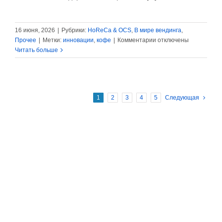
16 июня, 2026
|
Рубрики:
HoReCa & OCS
,
В мире вендинга
,
к
Прочее
|
Метки:
инновации
,
кофе
|
Комментарии
отключены
записи
Читать больше
Австралийцы
готовят
эспрессо
с
1
2
3
4
5
Следующая
помощью
ультразвука