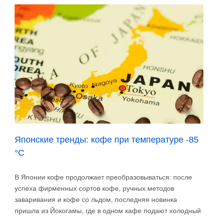
кофе
в
закон
о
борьбе
с
вырубкой
лесов
Японские тренды: кофе при температуре -85
°C
В Японии кофе продолжает преобразовываться: после
успеха фирменных сортов кофе, ручных методов
заваривания и кофе со льдом, последняя новинка
пришла из Йокогамы, где в одном кафе подают холодный