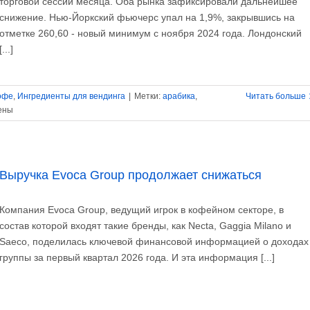
торговой сессии месяца. Оба рынка зафиксировали дальнейшее
снижение. Нью-Йоркский фьючерс упал на 1,9%, закрывшись на
отметке 260,60 - новый минимум с ноября 2024 года. Лондонский
[...]
офе
,
Ингредиенты для вендинга
|
Метки:
арабика
,
Читать больше
ены
сы
Выручка Evoca Group продолжает снижаться
и
Компания Evoca Group, ведущий игрок в кофейном секторе, в
мов
состав которой входят такие бренды, как Necta, Gaggia Milano и
Saeco, поделилась ключевой финансовой информацией о доходах
группы за первый квартал 2026 года. И эта информация [...]