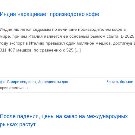
Индия наращивает производство кофе
Индия является седьмым по величине производителем кофе в
мире, причём Италия является её основным рынком сбыта. В 2025
году экспорт в Италию превысил один миллион мешков, достигнув 
011 467 мешков, по сравнению с 525 [...]
офе
,
В мире вендинга
,
Ингредиенты для
Читать больше
к
арии
отключены
записи
Индия
наращивает
производство
После падения, цены на какао на международных
кофе
рынках растут