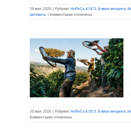
29 мая, 2026
|
Рубрики:
HoReCa & OCS
,
В мире вендинга
,
В
к
автоматы
|
Комментарии
отключены
записи
Выручка
Evoca
Group
продолжает
снижаться
й сорт
eserva de
ндинга
инга
20 мая, 2026
|
Рубрики:
HoReCa & OCS
,
В мире вендинга
,
И
к
Комментарии
отключены
записи
Lavazza