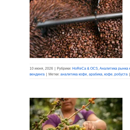
стоимостью
443
миллиона
долларов
одолжают
нка кофе
В
я вендинга
10 июня, 2026
|
Рубрики:
HoReCa & OCS
,
Аналитика рынка 
вендинга
|
Метки:
аналитика кофе
,
арабика
,
кофе
,
робуста
|
 достигли