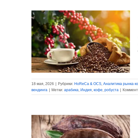
выпускает
новый
сорт
регенеративного
кофе
La
Reserva
дство кофе
de
нка кофе
В
¡Tierra!
я вендинга
18 мая, 2026
|
Рубрики:
HoReCa & OCS
,
Аналитика рынка к
вендинга
|
Метки:
арабика
,
Индия
,
кофе
,
робуста
|
Коммент