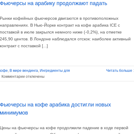
Фьючерсы на арабику продолжают падать
Рынки кофейных фьючерсов двигаются в противоположных
направлениях. В Нью-Йорке контракт на кофе арабика ICE с
поставкой в ​​июле закрылся немного ниже (-0,2%), на отметке
245,90 центов. В Лондоне наблюдался отскок: наиболее активный
контракт с поставкой [...]
кофе
,
В мире вендинга
,
Ингредиенты для
Читать больше
к
Комментарии
отключены
записи
Фьючерсы
на
арабику
Фьючерсы на кофе арабика достигли новых
продолжают
минимумов
падать
Цены на фьючерсы на кофе продолжили падение в ходе первой