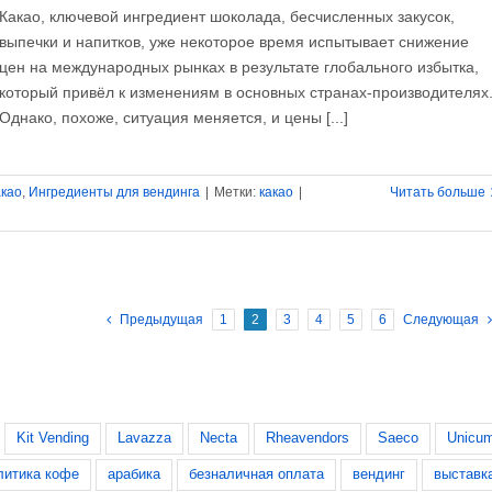
Какао, ключевой ингредиент шоколада, бесчисленных закусок,
выпечки и напитков, уже некоторое время испытывает снижение
цен на международных рынках в результате глобального избытка,
который привёл к изменениям в основных странах-производителях
Однако, похоже, ситуация меняется, и цены [...]
акао
,
Ингредиенты для вендинга
|
Метки:
какао
|
Читать больше
Предыдущая
1
2
3
4
5
6
Следующая
Kit Vending
Lavazza
Necta
Rheavendors
Saeco
Unicu
литика кофе
арабика
безналичная оплата
вендинг
выставк