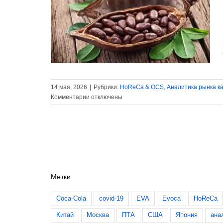
какао на
растут
нка какао
инга
14 мая, 2026
|
Рубрики:
HoReCa & OCS
,
Аналитика рынка к
к
Комментарии
отключены
записи
После
падения,
цены
на
какао
на
Метки
международных
рынках
растут
Coca-Cola
covid-19
EVA
Evoca
HoReCa
Китай
Москва
ПТА
США
Япония
ана