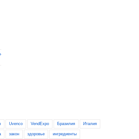
.
m
Uvenco
VendExpo
Бразилия
Италия
а
закон
здоровье
ингредиенты