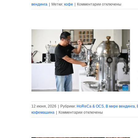
к
вендинга
|
Метки:
кофе
|
Комментарии
отключены
записи
Климатические
риски
угрожают
мировому
производству
кофе
вартал
 долларов
га
Вендинг-
12 июня, 2026
|
Рубрики:
HoReCa & OCS
,
В мире вендинга
,
к
кофемашина
|
Комментарии
отключены
записи
Китайский
кофейный
квартал