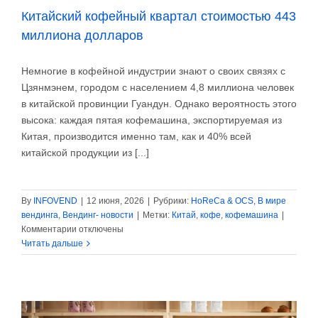
Китайский кофейный квартал стоимостью 443
миллиона долларов
Немногие в кофейной индустрии знают о своих связях с
Цзянмэнем, городом с населением 4,8 миллиона человек
в китайской провинции Гуандун. Однако вероятность этого
высока: каждая пятая кофемашина, экспортируемая из
Китая, производится именно там, как и 40% всей
китайской продукции из [...]
By
INFOVEND
|
12 июня, 2026
|
Рубрики:
HoReCa & OCS
,
В мире
вендинга
,
Вендинг- новости
|
Метки:
Китай
,
кофе
,
кофемашина
|
к
Комментарии
отключены
записи
Читать дальше
Китайский
кофейный
квартал
стоимостью
443