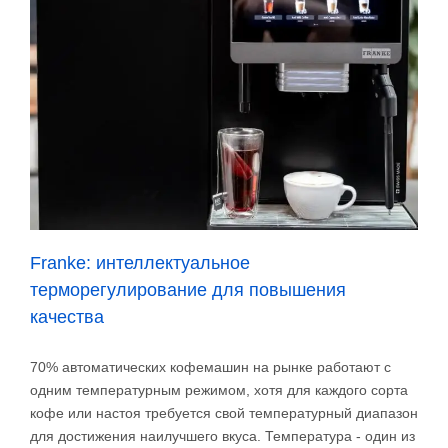
свой
юбилей
Franke: интеллектуальное
терморегулирование для повышения
качества
70% автоматических кофемашин на рынке работают с
одним температурным режимом, хотя для каждого сорта
кофе или настоя требуется свой температурный диапазон
для достижения наилучшего вкуса. Температура - один из