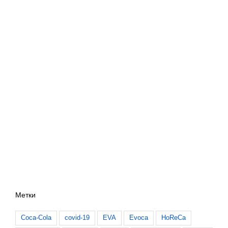
Метки
Coca-Cola
covid-19
EVA
Evoca
HoReCa