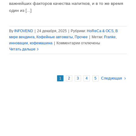
важнейших факторов качества напитков, и в то же время
один из [...]
By
INFOVEND
|
24 декабря, 2025
|
Рубрики:
HoReCa & OCS
,
В
мире вендинга
,
Кофейные автоматы
,
Прочее
|
Метки:
Franke
,
к
инновации
,
кофемашина
|
Комментарии
отключены
записи
Читать дальше
Franke:
интеллектуальное
терморегулирование
для
1
2
3
4
5
Следующая
повышения
качества