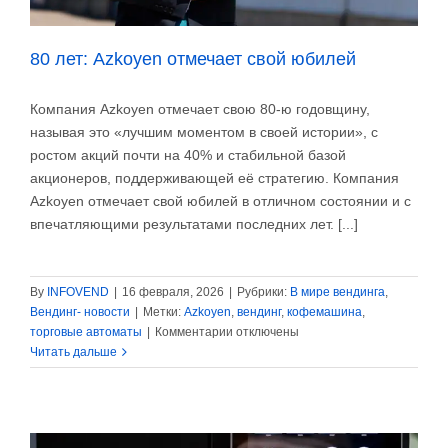
80 лет: Azkoyen отмечает свой юбилей
Компания Azkoyen отмечает свою 80-ю годовщину,
называя это «лучшим моментом в своей истории», с
ростом акций почти на 40% и стабильной базой
акционеров, поддерживающей её стратегию. Компания
Azkoyen отмечает свой юбилей в отличном состоянии и с
впечатляющими результатами последних лет. [...]
By
INFOVEND
|
16 февраля, 2026
|
Рубрики:
В мире вендинга
,
Вендинг- новости
|
Метки:
Azkoyen
,
вендинг
,
кофемашина
,
к
торговые автоматы
|
Комментарии
отключены
записи
Читать дальше
80
лет:
Azkoyen
отмечает