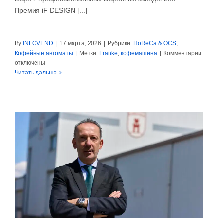
Премия iF DESIGN [...]
By
INFOVEND
|
17 марта, 2026
|
Рубрики:
HoReCa & OCS
,
к
Кофейные автоматы
|
Метки:
Franke
,
кофемашина
|
Комментарии
запис
отключены
Frank
Читать дальше
Coffe
Syste
получ
прем
iF
DESI
AWA
2026