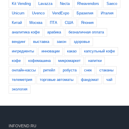
Kit Vending
Lavazza
Necta
Rheavendors
Saeco
Unicum
Uvenco
VendExpo
Бразилия
Италия
Китай
Москва
ПТА
США
Япония
аналитика кофе
арабика
безналичная оплата
вендинг
выставка
закон
здоровье
ингредиенты
инновации
какао
капсульный кофе
кофе
кофемашина
микромаркет
напитки
онлайн-кассы
ритейл
робуста
снек
стаканы
телеметрия
торговые автоматы
фандомат
чай
экология
INFOVEND.RU