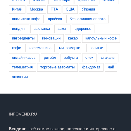
Китай
Москва
ПТА
США
Япония
аналитика кофе
арабика
безналичная оплата
вендинг
выставка
закон
здоровье
ингредиенты
инновации
какао
капсульный кофе
кофе
кофемашина
микромаркет
напитки
онлайн-кассы
ритейл
робуста
снек
стаканы
телеметрия
торговые автоматы
фандомат
чай
экология
INFOVEND.RU
Вендинг
- всё самое важное, полезное и интересное о