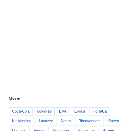
Метки
Coca-Cola
covid-19
EVA
Evoca
HoReCa
Kit Vending
Lavazza
Necta
Rheavendors
Saeco
Unicum
Uvenco
VendExpo
Бразилия
Италия