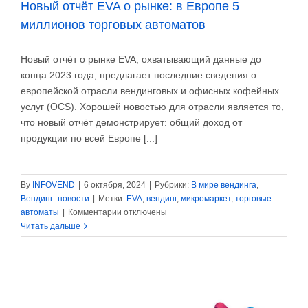
Новый отчёт EVA о рынке: в Европе 5
миллионов торговых автоматов
Новый отчёт о рынке EVA, охватывающий данные до
конца 2023 года, предлагает последние сведения о
европейской отрасли вендинговых и офисных кофейных
услуг (OCS). Хорошей новостью для отрасли является то,
что новый отчёт демонстрирует: общий доход от
продукции по всей Европе [...]
By
INFOVEND
|
6 октября, 2024
|
Рубрики:
В мире вендинга
,
Вендинг- новости
|
Метки:
EVA
,
вендинг
,
микромаркет
,
торговые
к
автоматы
|
Комментарии
отключены
записи
Читать дальше
Новый
отчёт
EVA
о
рынке: