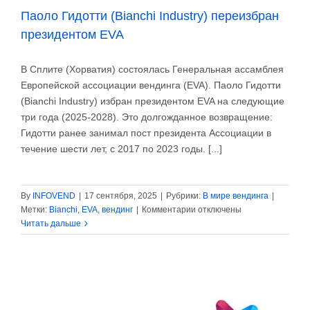
Паоло Гидотти (Bianchi Industry) переизбран
президентом EVA
В Сплите (Хорватия) состоялась Генеральная ассамблея
Европейской ассоциации вендинга (EVA). Паоло Гидотти
(Bianchi Industry) избран президентом EVA на следующие
три года (2025-2028). Это долгожданное возвращение:
Гидотти ранее занимал пост президента Ассоциации в
течение шести лет, с 2017 по 2023 годы. [...]
By
INFOVEND
|
17 сентября, 2025
|
Рубрики:
В мире вендинга
|
к
Метки:
Bianchi
,
EVA
,
вендинг
|
Комментарии
отключены
записи
Читать дальше
Паоло
Гидотти
(Bianchi
Industry)
переизбран
президентом