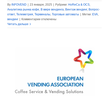
By
INFOVEND
|
23 января, 2025
|
Рубрики:
HoReCa & OCS
,
Аналитика рынка кофе
,
В мире вендинга
,
Винтаж вендинг
,
Вопрос-
ответ
,
Телеметрия
,
Терминалы
,
Торговые автоматы
|
Метки:
EVA
,
к
вендинг
|
Комментарии
отключены
записи
Читать дальше
EVA:
Манифест
2024-
2029