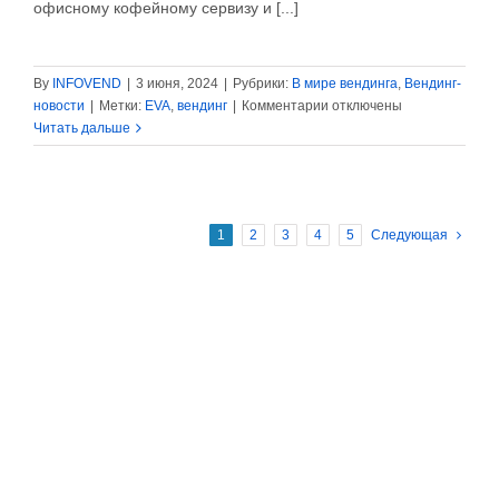
офисному кофейному сервизу и [...]
By
INFOVEND
|
3 июня, 2024
|
Рубрики:
В мире вендинга
,
Вендинг-
к
новости
|
Метки:
EVA
,
вендинг
|
Комментарии
отключены
записи
Читать дальше
EVA
и
OPC
Foundation:
1
2
3
4
5
Следующая
новый
вендинговый
отраслевой
стандарт