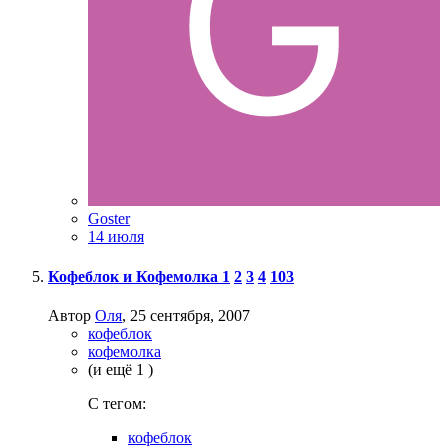
Goster
14 июля
Кофеблок и Кофемолка
1
2
3
4
103
Автор
Оля
,
25 сентября, 2007
кофеблок
кофемолка
(и ещё 1 )
C тегом:
кофеблок