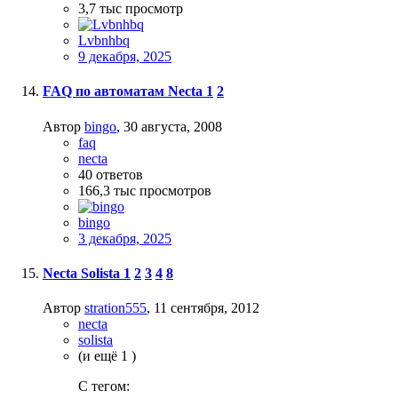
3,7 тыс
просмотр
Lvbnhbq
9 декабря, 2025
FAQ по автоматам Necta
1
2
Автор
bingo
,
30 августа, 2008
faq
necta
40
ответов
166,3 тыс
просмотров
bingo
3 декабря, 2025
Necta Solista
1
2
3
4
8
Автор
stration555
,
11 сентября, 2012
necta
solista
(и ещё 1 )
C тегом: