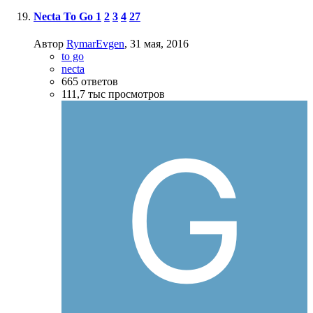
Necta To Go
1
2
3
4
27
Автор
RymarEvgen
,
31 мая, 2016
to go
necta
665
ответов
111,7 тыс
просмотров