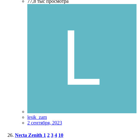
77,8 тыс
просмотра
lesik_zam
2 сентября, 2023
Necta Zenith
1
2
3
4
10