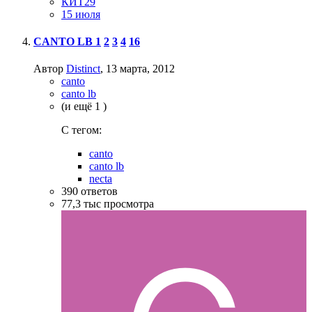
КИТ29
15 июля
CANTO LB
1
2
3
4
16
Автор
Distinct
,
13 марта, 2012
canto
canto lb
(и ещё 1 )
C тегом:
canto
canto lb
necta
390
ответов
77,3 тыс
просмотра