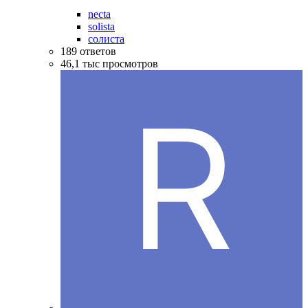
necta
solista
солиста
189
ответов
46,1 тыс
просмотров