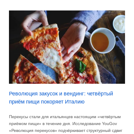
2025
году
переработано
93
миллиона
кофейных
стаканчиков
Революция закусок и вендинг: четвёртый
приём пищи покоряет Италию
Перекусы стали для итальянцев настоящим «четвёртым
приёмом пищи» в течение дня. Исследование YouGov
«Революция перекусов» подчёркивает структурный сдвиг