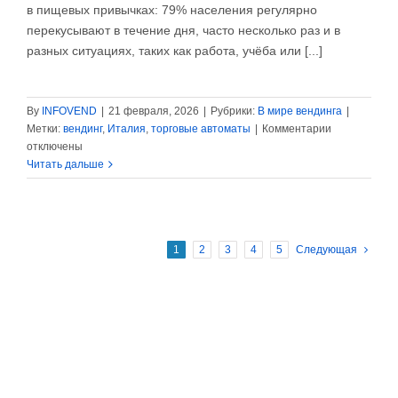
в пищевых привычках: 79% населения регулярно
перекусывают в течение дня, часто несколько раз и в
разных ситуациях, таких как работа, учёба или [...]
By
INFOVEND
|
21 февраля, 2026
|
Рубрики:
В мире вендинга
|
к
Метки:
вендинг
,
Италия
,
торговые автоматы
|
Комментарии
записи
отключены
Революция
Читать дальше
закусок
и
вендинг:
четвёртый
1
2
3
4
5
Следующая
приём
пищи
покоряет
Италию