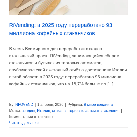
RiVending: в 2025 году переработано 93
миллиона кофейных стаканчиков
В честь Всемирного дня переработки отходов
итальянский проект RiVending, занимающийся сбором
стаканчиков и бутылок из торговых автоматов,
опубликовал свой ежегодный отчёт о достижениях Италии
в этой области в 2025 году: переработано 93 миллиона
кофейных стаканчиков, что на 18,7% больше по [...]
By
INFOVEND
|
1 апреля, 2026
|
Рубрики:
В мире вендинга
|
Метки:
вендинг
,
Италия
,
стаканы
,
торговые автоматы
,
экология
|
к
Комментарии
отключены
записи
Читать дальше
RiVending:
в