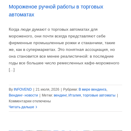
Мороженое ручной работы в торговых
автоматах
Когда люди думают о торговых автоматах для
мороженого, они почти всегда представляют себе
фирменные промышленные рожки и стаканчики, такие
же, как в супермаркетах. Это понятная ассоциация, но
она становится все менее реалистичной: в последние
годы все большее число ремесленных кафе-мороженого
[...]
By
INFOVEND
|
21 июля, 2026
|
Рубрики:
В мире вендинга
,
Вендинг- новости
|
Метки:
вендинг
,
Италия
,
торговые автоматы
|
к
Комментарии
отключены
записи
Читать дальше
Мороженое
ручной
работы
в