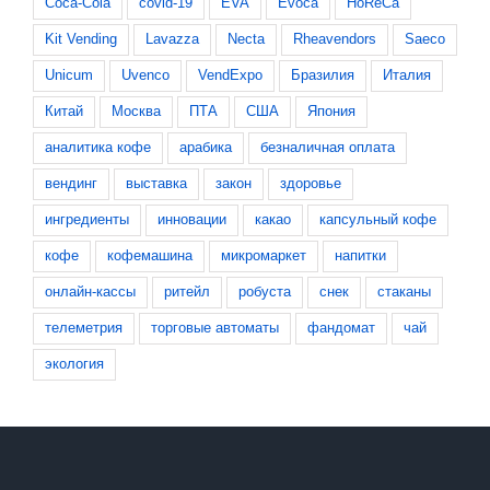
Coca-Cola
covid-19
EVA
Evoca
HoReCa
Kit Vending
Lavazza
Necta
Rheavendors
Saeco
Unicum
Uvenco
VendExpo
Бразилия
Италия
Китай
Москва
ПТА
США
Япония
аналитика кофе
арабика
безналичная оплата
вендинг
выставка
закон
здоровье
ингредиенты
инновации
какао
капсульный кофе
кофе
кофемашина
микромаркет
напитки
онлайн-кассы
ритейл
робуста
снек
стаканы
телеметрия
торговые автоматы
фандомат
чай
экология