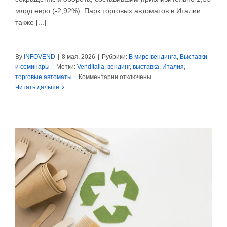
млрд евро (-2,92%). Парк торговых автоматов в Италии
также [...]
By
INFOVEND
|
8 мая, 2026
|
Рубрики:
В мире вендинга
,
Выставки
и семинары
|
Метки:
VendItalia
,
вендинг
,
выставка
,
Италия
,
к
торговые автоматы
|
Комментарии
отключены
записи
Читать дальше
Эволюция
вендинга
в
Италии:
спад
и
переосмысление