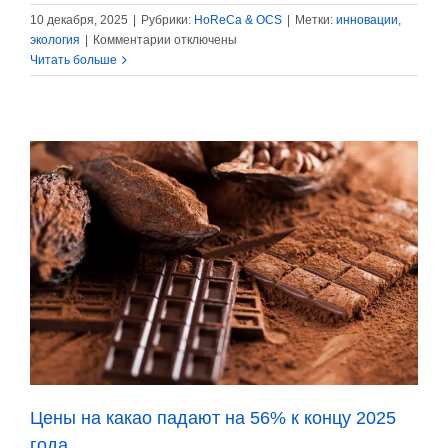
10 декабря, 2025
|
Рубрики:
HoReCa & OCS
|
Метки:
инновации
,
к
экология
|
Комментарии
отключены
записи
Читать больше
Отказ
от
бутилированной
воды
может
сэкономить
отелю
6
миллионов
рублей
в
год
Цены на какао падают на 56% к концу 2025
года