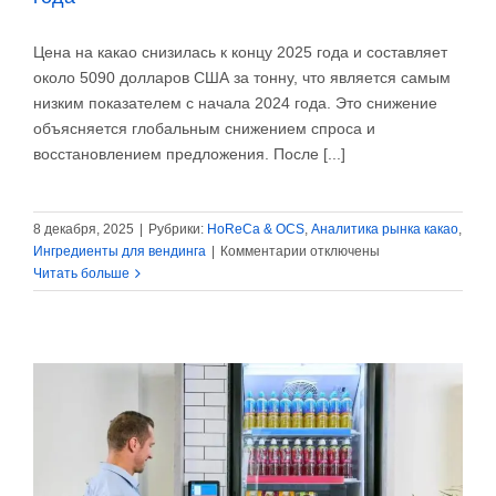
Цена на какао снизилась к концу 2025 года и составляет
около 5090 долларов США за тонну, что является самым
низким показателем с начала 2024 года. Это снижение
объясняется глобальным снижением спроса и
восстановлением предложения. После [...]
8 декабря, 2025
|
Рубрики:
HoReCa & OCS
,
Аналитика рынка какао
,
к
Ингредиенты для вендинга
|
Комментарии
отключены
записи
Читать больше
Цены
на
какао
падают
на
56%
к
концу
2025
года