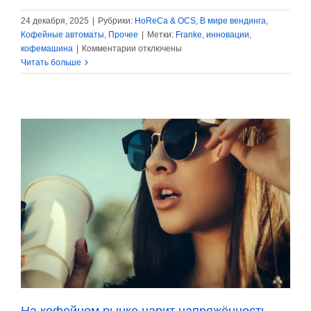
24 декабря, 2025
|
Рубрики:
HoReCa & OCS
,
В мире вендинга
,
Кофейные автоматы
,
Прочее
|
Метки:
Franke
,
инновации
,
к
кофемашина
|
Комментарии
отключены
записи
Читать больше
Franke:
интеллектуальное
терморегулирование
для
повышения
качества