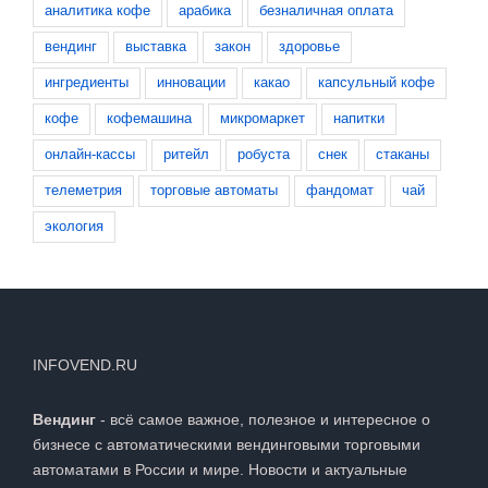
аналитика кофе
арабика
безналичная оплата
вендинг
выставка
закон
здоровье
ингредиенты
инновации
какао
капсульный кофе
кофе
кофемашина
микромаркет
напитки
онлайн-кассы
ритейл
робуста
снек
стаканы
телеметрия
торговые автоматы
фандомат
чай
экология
INFOVEND.RU
Вендинг
- всё самое важное, полезное и интересное о
бизнесе с автоматическими вендинговыми торговыми
автоматами в России и мире. Новости и актуальные