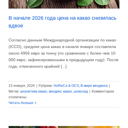
В начале 2026 года цена на какао снизилась
вдвое
Согласно данным Международной организации по какао
(ICCO), средняя цена какао в начале января составляла
около 4956 евро за тонну (по сравнению с более чем 10
000 евро, зафиксированными в предыдущем году). После
года, отмеченного крайней [...]
15 января, 2026
|
Рубрики:
HoReCa & OCS
,
В мире вендинга
|
к
Метки:
аналитика какао
,
вендинг
,
какао
,
шоколад
|
Комментарии
записи
отключены
В
Читать больше
начале
2026
года
цена