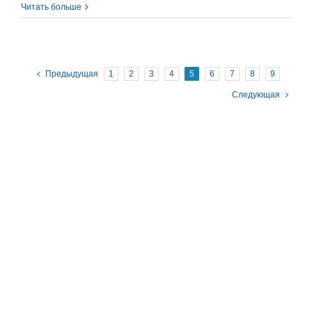
записи
Читать больше
Умные
холодильники:
новые
технологические
Предыдущая
1
2
3
4
5
6
7
8
9
перспективы
HoReCa
Следующая