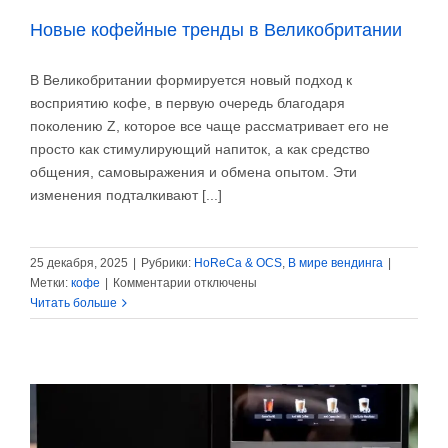
Новые кофейные тренды в Великобритании
В Великобритании формируется новый подход к
восприятию кофе, в первую очередь благодаря
поколению Z, которое все чаще рассматривает его не
просто как стимулирующий напиток, а как средство
общения, самовыражения и обмена опытом. Эти
изменения подталкивают [...]
25 декабря, 2025
|
Рубрики:
HoReCa & OCS
,
В мире вендинга
|
к
Метки:
кофе
|
Комментарии
отключены
записи
Читать больше
Новые
кофейные
тренды
в
Великобритании