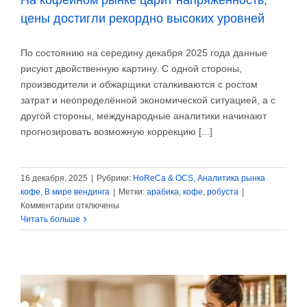
На кофейном рынке царит напряжённость,
цены достигли рекордно высоких уровней
По состоянию на середину декабря 2025 года данные
рисуют двойственную картину. С одной стороны,
производители и обжарщики сталкиваются с ростом
затрат и неопределённой экономической ситуацией, а с
другой стороны, международные аналитики начинают
прогнозировать возможную коррекцию [...]
16 декабря, 2025
|
Рубрики:
HoReCa & OCS
,
Аналитика рынка
кофе
,
В мире вендинга
|
Метки:
арабика
,
кофе
,
робуста
|
к
Комментарии
отключены
записи
Читать больше
На
кофейном
рынке
царит
напряжённость,
цены