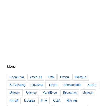
Метки
Coca-Cola
covid-19
EVA
Evoca
HoReCa
Kit Vending
Lavazza
Necta
Rheavendors
Saeco
Unicum
Uvenco
VendExpo
Бразилия
Италия
Китай
Москва
ПТА
США
Япония