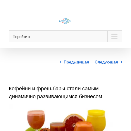
Skip
to
content
Перейти к...
Предыдущая
Следующая
Кофейни и фреш-бары стали самым
динамично развивающимся бизнесом
View
Larger
Image