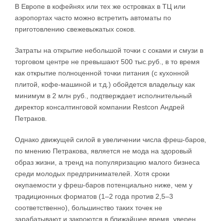
В Европе в кофейнях или тех же островках в ТЦ или
аэропортах часто можно встретить автоматы по
приготовлению свежевыжатых соков.
Затраты на открытие небольшой точки с соками и смузи в
торговом центре не превышают 500 тыс.руб., в то время
как открытие полноценной точки питания (с кухонной
плитой, кофе-машиной и т.д.) обойдется владельцу как
минимум в 2 млн руб., подтверждает исполнительный
директор консалтинговой компании Restcon Андрей
Петраков.
Однако движущей силой в увеличении числа фреш-баров,
по мнению Петракова, является не мода на здоровый
образ жизни, а тренд на популяризацию малого бизнеса
среди молодых предпринимателей. Хотя сроки
окупаемости у фреш-баров потенциально ниже, чем у
традиционных форматов (1–2 года против 2,5–3
соответственно), большинство таких точек не
зарабатывают и закроются в ближайшее время, уверен