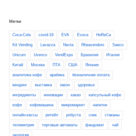
Метки
Coca-Cola
covid-19
EVA
Evoca
HoReCa
Kit Vending
Lavazza
Necta
Rheavendors
Saeco
Unicum
Uvenco
VendExpo
Бразилия
Италия
Китай
Москва
ПТА
США
Япония
аналитика кофе
арабика
безналичная оплата
вендинг
выставка
закон
здоровье
ингредиенты
инновации
какао
капсульный кофе
кофе
кофемашина
микромаркет
напитки
онлайн-кассы
ритейл
робуста
снек
стаканы
телеметрия
торговые автоматы
фандомат
чай
экология