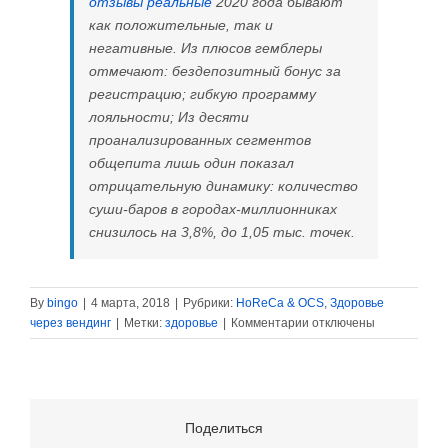
отзывы реальные
2020 года бывают
как положительные, так и
негативные. Из плюсов гемблеры
отмечают: бездепозитный бонус за
регистрацию; гибкую программу
лояльности; Из десяти
проанализированных сегментов
общепита лишь один показал
отрицательную динамику: количество
суши-баров в городах-миллионниках
снизилось на 3,8%, до 1,05 тыс. точек.
By
bingo
|
4 марта, 2018
|
Рубрики:
HoReCa & OCS
,
Здоровье
к
через вендинг
|
Метки:
здоровье
|
Комментарии
отключены
записи
Кофейни
и
фреш-
бары
Поделиться
стали