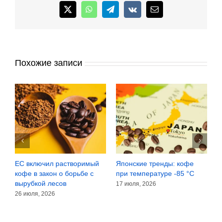
самым
X
WhatsApp
Telegram
Vk
Email
динамично
развивающимся
бизнесом
Похожие записи
 и
ЕС включил растворимый
Японские тренды: кофе
О
ля
кофе в закон о борьбе с
при температуре -85 °C
б
вырубкой лесов
п
17 июля, 2026
д
26 июля, 2026
8