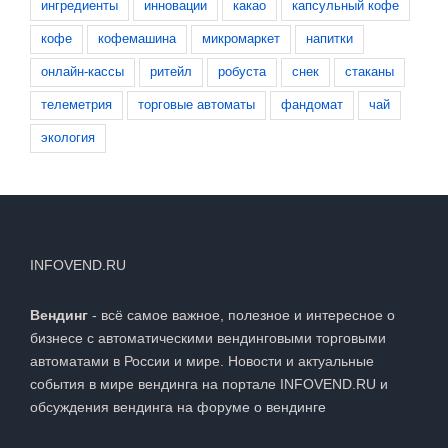
ингредиенты
инновации
какао
капсульный кофе
кофе
кофемашина
микромаркет
напитки
онлайн-кассы
ритейл
робуста
снек
стаканы
телеметрия
торговые автоматы
фандомат
чай
экология
INFOVEND.RU
Вендинг
- всё самое важное, полезное и интересное о
бизнесе с автоматическими вендинговыми торговыми
автоматами в России и мире. Новости и актуальные
события в мире вендинга на портале INFOVEND.RU и
обсуждения вендинга на
форуме о вендинге