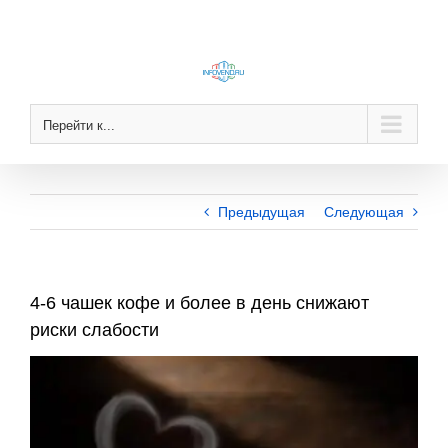
Skip
to
content
Перейти к...
Предыдущая
Следующая
4-6 чашек кофе и более в день снижают
риски слабости
View
Larger
Image