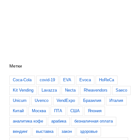
Метки
Coca-Cola
covid-19
EVA
Evoca
HoReCa
Kit Vending
Lavazza
Necta
Rheavendors
Saeco
Unicum
Uvenco
VendExpo
Бразилия
Италия
Китай
Москва
ПТА
США
Япония
аналитика кофе
арабика
безналичная оплата
вендинг
выставка
закон
здоровье