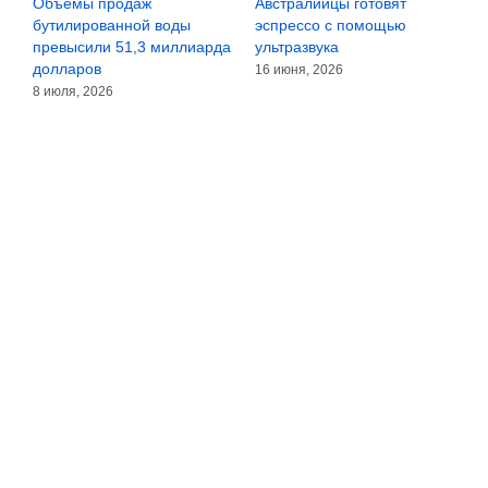
Объёмы продаж
Австралийцы готовят
М
бутилированной воды
эспрессо с помощью
р
превысили 51,3 миллиарда
ультразвука
т
долларов
16 июня, 2026
1
8 июля, 2026