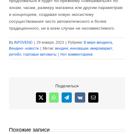
продолжаться и будет по-прежнему «смешиваться» по
зонам, часам, размеру магазина или другим параметрам
и концепциям, создавая новую экосистему
сосуществования чисто автоматического и более
традиционного, ни в коем случае не несовместимого.
By
INFOVEND
|
29 января, 2023
|
Рубрики:
В мире вендинга
,
Вендинг- новости
|
Метки:
вендинг
,
инновации
,
микромаркет
,
ритейл
,
торговые автоматы
|
Нет комментариев
Поделиться
X
WhatsApp
Telegram
Vk
Email
Похожие записи