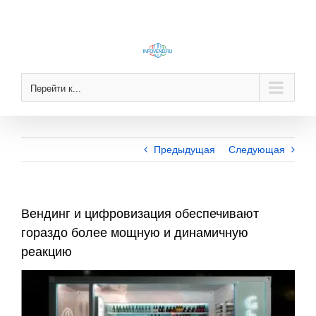
Skip
to
content
Перейти к...
Предыдущая
Следующая
Вендинг и цифровизация обеспечивают
гораздо более мощную и динамичную
реакцию
View
Larger
Image