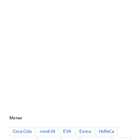
Метки
Coca-Cola
covid-19
EVA
Evoca
HoReCa