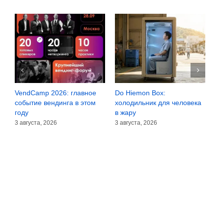
endCamp 2026: главное
Do Hiemon Box:
Сомнен
обытие вендинга в этом
холодильник для человека
зёрнах
оду
в жару
30 июля
 августа, 2026
3 августа, 2026