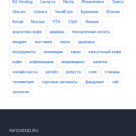
Kit Vending
Lavazza
Necta
Rheavendors
Saeco
Unicum
Uvenco
VendExpo
Бразилия
Италия
Китай
Москва
ПТА
США
Япония
аналитика кофе
арабика
безналичная оплата
вендинг
выставка
закон
здоровье
ингредиенты
инновации
какао
капсульный кофе
кофе
кофемашина
микромаркет
напитки
онлайн-кассы
ритейл
робуста
снек
стаканы
телеметрия
торговые автоматы
фандомат
чай
экология
INFOVEND.RU