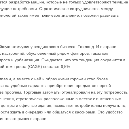
ется разработке машин, которые не только удовлетворяют текущие
дущие потребности. Стратегическое сотрудничество между
нологий также имеет ключевое значение, позволяя развивать
айшую жемчужину вендингового бизнеса: Таиланд. И в стране
 настроений, обусловленный рядом факторов, таких как
проса и урбанизация. Ожидается, что эта тенденция сохранится в
ой темп роста (CAGR) составит 6,5%.
пами, а вместе с ней и образ жизни горожан стал более
оса на удобные варианты приобретения предметов первой
без проблем. Торговые автоматы отреагировали на эту потребность,
ешения, стратегически расположенные в местах с интенсивным
е центры и офисные здания, позволяют потребителям получать то,
мости ждать в очередях или общаться с кассирами. Это удобство
нгового рынка в стране.