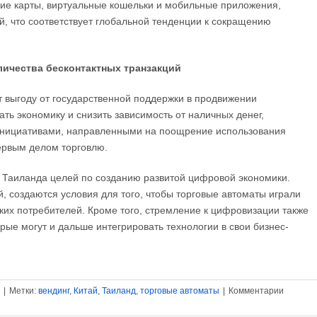
ские карты, виртуальные кошельки и мобильные приложения,
й, что соответствует глобальной тенденции к сокращению
личества бесконтактных транзакций
т выгоду от государственной поддержки в продвижении
ть экономику и снизить зависимость от наличных денег,
инициативами, направленными на поощрение использования
первым делом торговлю.
а Таиланда целей по созданию развитой цифровой экономики.
, создаются условия для того, чтобы торговые автоматы играли
ких потребителей. Кроме того, стремление к цифровизации также
рые могут и дальше интегрировать технологии в свои бизнес-
к
|
Метки:
вендинг
,
Китай
,
Таиланд
,
торговые автоматы
|
Комментарии
записи