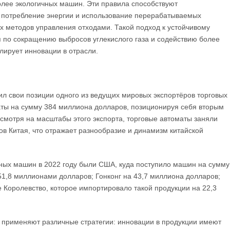
лее экологичных машин. Эти правила способствуют
 потребление энергии и использование перерабатываемых
 методов управления отходами. Такой подход к устойчивому
 по сокращению выбросов углекислого газа и содействию более
улирует инновации в отрасли.
ил свои позиции одного из ведущих мировых экспортёров торговых
маты на сумму 384 миллиона долларов, позиционируя себя вторым
есмотря на масштабы этого экспорта, торговые автоматы заняли
в Китая, что отражает разнообразие и динамизм китайской
ных машин в 2022 году были США, куда поступило машин на сумму
51,8 миллионами долларов; Гонконг на 43,7 миллиона долларов;
 Королевство, которое импортировало такой продукции на 22,3
и применяют различные стратегии: инновации в продукции имеют