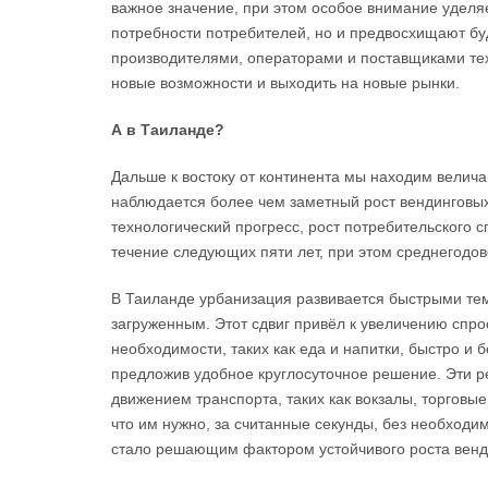
важное значение, при этом особое внимание уделя
потребности потребителей, но и предвосхищают бу
производителями, операторами и поставщиками тех
новые возможности и выходить на новые рынки.
А в Таиланде?
Дальше к востоку от континента мы находим велич
наблюдается более чем заметный рост вендинговых
технологический прогресс, рост потребительского с
течение следующих пяти лет, при этом среднегодов
В Таиланде урбанизация развивается быстрыми тем
загруженным. Этот сдвиг привёл к увеличению спр
необходимости, таких как еда и напитки, быстро и 
предложив удобное круглосуточное решение. Эти р
движением транспорта, таких как вокзалы, торговы
что им нужно, за считанные секунды, без необходи
стало решающим фактором устойчивого роста венди