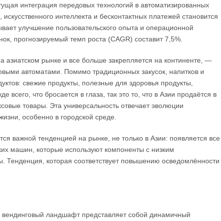
стущая интеграция передовых технологий в автоматизированных
 искусственного интеллекта и бесконтактных платежей становится
ывает улучшение пользовательского опыта и операционной
ок, прогнозируемый темп роста (CAGR) составит 7,5%.
а азиатском рынке и все больше закрепляется на континенте, —
овыми автоматами. Помимо традиционных закусок, напитков и
уктов: свежие продукты, полезные для здоровья продукты,
 всего, что бросается в глаза, так это то, что в Азии продаётся в
юксовые товары. Эта универсальность отвечает эволюции
изни, особенно в городской среде.
тся важной тенденцией на рынке, не только в Азии: появляется все
ких машин, которые используют компоненты с низким
ы. Тенденция, которая соответствует повышению осведомлённости
, вендинговый ландшафт представляет собой динамичный