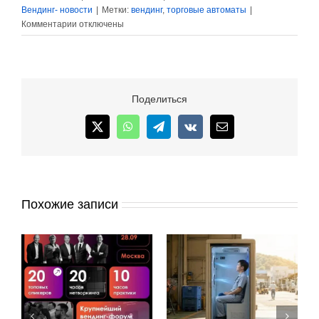
Вендинг- новости
|
Метки:
вендинг
,
торговые автоматы
|
к
Комментарии
отключены
записи
Перекрёсток
осваивает
вендинг
Поделиться
X
WhatsApp
Telegram
Vk
Email
Похожие записи