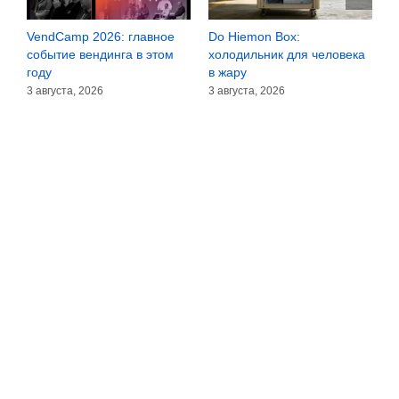
VendCamp 2026: главное
Do Hiemon Box:
С
за
событие вендинга в этом
холодильник для человека
з
году
в жару
3
3 августа, 2026
3 августа, 2026