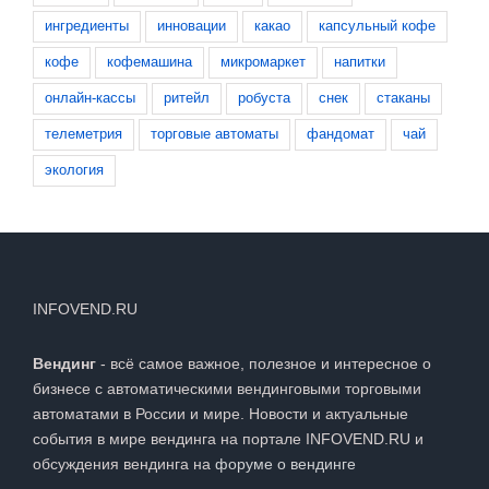
ингредиенты
инновации
какао
капсульный кофе
кофе
кофемашина
микромаркет
напитки
онлайн-кассы
ритейл
робуста
снек
стаканы
телеметрия
торговые автоматы
фандомат
чай
экология
INFOVEND.RU
Вендинг
- всё самое важное, полезное и интересное о
бизнесе с автоматическими вендинговыми торговыми
автоматами в России и мире. Новости и актуальные
события в мире вендинга на портале INFOVEND.RU и
обсуждения вендинга на
форуме о вендинге