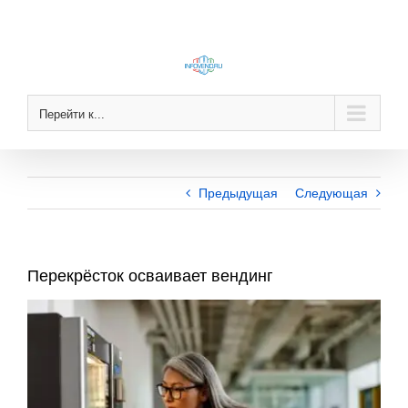
Skip
to
content
Перейти к...
Предыдущая
Следующая
Перекрёсток осваивает вендинг
View
Larger
Image