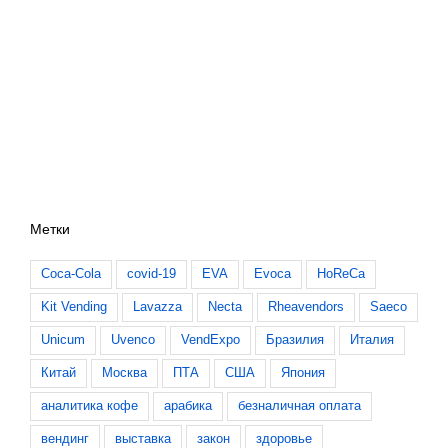
Метки
Coca-Cola
covid-19
EVA
Evoca
HoReCa
Kit Vending
Lavazza
Necta
Rheavendors
Saeco
Unicum
Uvenco
VendExpo
Бразилия
Италия
Китай
Москва
ПТА
США
Япония
аналитика кофе
арабика
безналичная оплата
вендинг
выставка
закон
здоровье