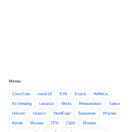
Метки
Coca-Cola
covid-19
EVA
Evoca
HoReCa
Kit Vending
Lavazza
Necta
Rheavendors
Saeco
Unicum
Uvenco
VendExpo
Бразилия
Италия
Китай
Москва
ПТА
США
Япония