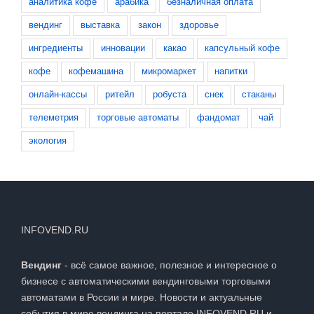
аналитика кофе
арабика
безналичная оплата
вендинг
выставка
закон
здоровье
ингредиенты
инновации
какао
капсульный кофе
кофе
кофемашина
микромаркет
напитки
онлайн-кассы
ритейл
робуста
снек
стаканы
телеметрия
торговые автоматы
фандомат
чай
экология
INFOVEND.RU
Вендинг
- всё самое важное, полезное и интересное о
бизнесе с автоматическими вендинговыми торговыми
автоматами в России и мире. Новости и актуальные
события в мире вендинга на портале INFOVEND.RU и