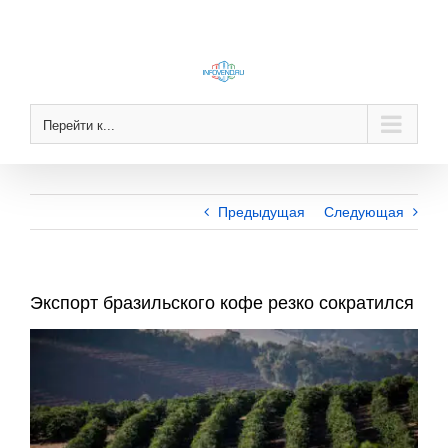
Skip
to
content
Перейти к...
Предыдущая
Следующая
Экспорт бразильского кофе резко сократился
View
Larger
Image