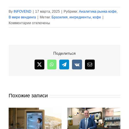
By
INFOVEND
|
17 марта, 2025
|
Рубрики:
Аналитика рынка кофе
,
В мире вендинга
|
Метки:
Бразилия
,
ингредиенты
,
кофе
|
к
Комментарии
отключены
записи
Экспорт
бразильского
кофе
резко
Поделиться
сократился
X
WhatsApp
Telegram
Vk
Email
Похожие записи