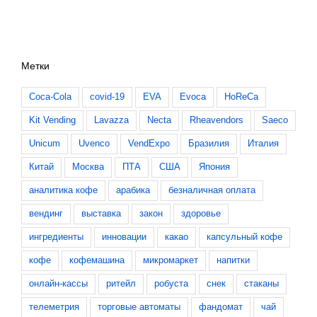
Метки
Coca-Cola
covid-19
EVA
Evoca
HoReCa
Kit Vending
Lavazza
Necta
Rheavendors
Saeco
Unicum
Uvenco
VendExpo
Бразилия
Италия
Китай
Москва
ПТА
США
Япония
аналитика кофе
арабика
безналичная оплата
вендинг
выставка
закон
здоровье
ингредиенты
инновации
какао
капсульный кофе
кофе
кофемашина
микромаркет
напитки
онлайн-кассы
ритейл
робуста
снек
стаканы
телеметрия
торговые автоматы
фандомат
чай