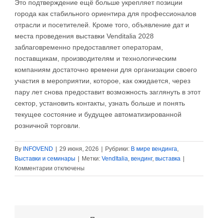
Это подтверждение ещё больше укрепляет позиции
города как стабильного ориентира для профессионалов
отрасли и посетителей. Кроме того, объявление дат и
места проведения выставки Venditalia 2028
заблаговременно предоставляет операторам,
поставщикам, производителям и технологическим
компаниям достаточно времени для организации своего
участия в мероприятии, которое, как ожидается, через
пару лет снова предоставит возможность заглянуть в этот
сектор, установить контакты, узнать больше и понять
текущее состояние и будущее автоматизированной
розничной торговли.
By
INFOVEND
|
29 июня, 2026
|
Рубрики:
В мире вендинга
,
Выставки и семинары
|
Метки:
VendItalia
,
вендинг
,
выставка
|
к
Комментарии
отключены
записи
Venditalia
2028
объявила
даты