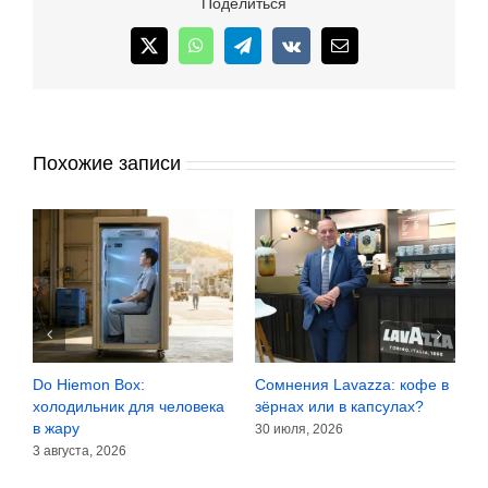
Поделиться
и
продлена
X
WhatsApp
Telegram
Vk
Email
до
четырёх
дней
Похожие записи
Do Hiemon Box:
Сомнения Lavazza: кофе в
F
холодильник для человека
зёрнах или в капсулах?
ч
в жару
30 июля, 2026
2
3 августа, 2026