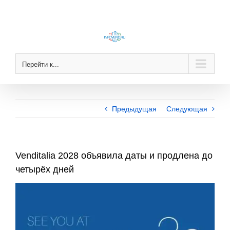
Skip
to
content
Перейти к...
Предыдущая
Следующая
Venditalia 2028 объявила даты и продлена до
четырёх дней
View
Larger
Image