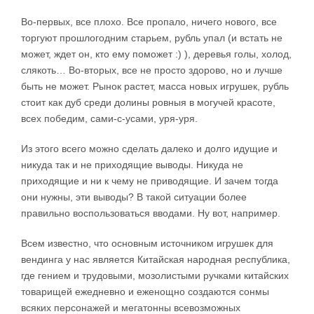
Во-первых, все плохо. Все пропало, ничего нового, все
торгуют прошлогодним старьем, рубль упал (и встать не
может, ждет он, кто ему поможет :) ), деревья голы, холод,
слякоть… Во-вторых, все не просто здорово, но и лучше
быть не может. Рынок растет, масса новых игрушек, рубль
стоит как дуб среди долины ровныя в могучей красоте,
всех победим, сами-с-усами, уря-уря.
Из этого всего можно сделать далеко и долго идущие и
никуда так и не приходящие выводы. Никуда не
приходящие и ни к чему не приводящие. И зачем тогда
они нужны, эти выводы? В такой ситуации более
правильно воспользоваться вводами. Ну вот, например.
Всем известно, что основным источником игрушек для
вендинга у нас является Китайская народная республика,
где гением и трудовыми, мозолистыми ручками китайских
товарищей ежедневно и еженощно создаются сонмы
всяких персонажей и мегатонны всевозможных