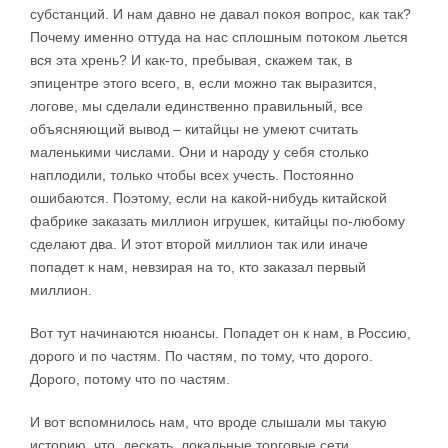
субстанций. И нам давно не давал покоя вопрос, как так?
Почему именно оттуда на нас сплошным потоком льется
вся эта хрень? И как-то, пребывая, скажем так, в
эпицентре этого всего, в, если можно так выразится,
логове, мы сделали единственно правильный, все
объясняющий вывод – китайцы не умеют считать
маленькими числами. Они и народу у себя столько
наплодили, только чтобы всех учесть. Постоянно
ошибаются. Поэтому, если на какой-нибудь китайской
фабрике заказать миллион игрушек, китайцы по-любому
сделают два. И этот второй миллион так или иначе
попадет к нам, невзирая на то, кто заказал первый
миллион.
Вот тут начинаются нюансы. Попадет он к нам, в Россию,
дорого и по частям. По частям, по тому, что дорого.
Дорого, потому что по частям.
И вот вспомнилось нам, что вроде слышали мы такую
историю, что, дескать, локальные торговые сети