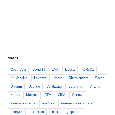
Метки
Coca-Cola
covid-19
EVA
Evoca
HoReCa
Kit Vending
Lavazza
Necta
Rheavendors
Saeco
Unicum
Uvenco
VendExpo
Бразилия
Италия
Китай
Москва
ПТА
США
Япония
аналитика кофе
арабика
безналичная оплата
вендинг
выставка
закон
здоровье