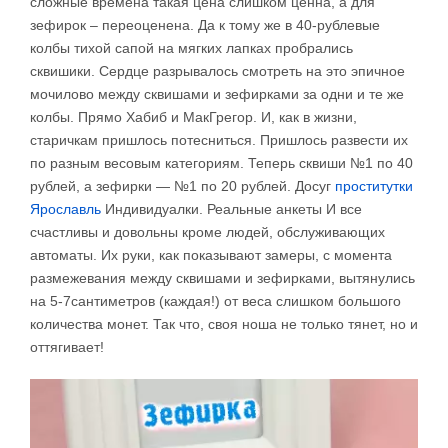
сложные времена такая цена слишком ценна, а для
зефирок – переоценена. Да к тому же в 40-рублевые
колбы тихой сапой на мягких лапках пробрались
сквишики. Сердце разрывалось смотреть на это эпичное
мочилово между сквишами и зефирками за одни и те же
колбы. Прямо Хабиб и МакГрегор. И, как в жизни,
старичкам пришлось потесниться. Пришлось развести их
по разным весовым категориям. Теперь сквиши №1 по 40
рублей, а зефирки — №1 по 20 рублей. Досуг
проститутки
Ярославль
Индивидуалки. Реальные анкеты И все
счастливы и довольны кроме людей, обслуживающих
автоматы. Их руки, как показывают замеры, с момента
размежевания между сквишами и зефирками, вытянулись
на 5-7сантиметров (каждая!) от веса слишком большого
количества монет. Так что, своя ноша не только тянет, но и
оттягивает!