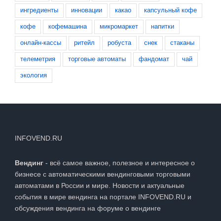
ингредиенты
инновации
какао
капсульный кофе
кофе
кофемашина
микромаркет
напитки
онлайн-кассы
ритейл
робуста
снек
стаканы
телеметрия
торговые автоматы
фандомат
чай
экология
INFOVEND.RU
Вендинг
- всё самое важное, полезное и интересное о
бизнесе с автоматическими вендинговыми торговыми
автоматами в России и мире. Новости и актуальные
события в мире вендинга на портале INFOVEND.RU и
обсуждения вендинга на
форуме о вендинге