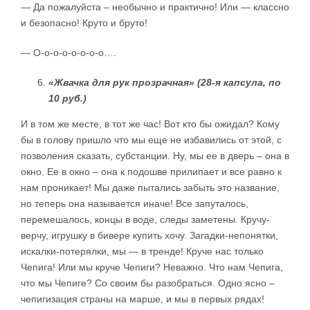
— Да пожалуйста – необычно и практично! Или — классно
и безопасно! Круто и бруто!
— О-о-о-о-о-о-о-о….
«Жвачка для рук прозрачная» (28-я капсула, по
10 руб.)
И в том же месте, в тот же час! Вот кто бы ожидал? Кому
бы в голову пришло что мы еще не избавились от этой, с
позволения сказать, субстанции. Ну, мы ее в дверь – она в
окно. Ее в окно – она к подошве прилипает и все равно к
нам проникает! Мы даже пытались забыть это название,
но теперь она называется иначе! Все запуталось,
перемешалось, концы в воде, следы заметены. Кручу-
верчу, игрушку в бивере купить хочу. Загадки-непонятки,
искалки-потерялки, мы — в тренде! Круче нас только
Чепига! Или мы круче Чепиги? Неважно. Что нам Чепига,
что мы Чепиге? Со своим бы разобраться. Одно ясно –
чепигизация страны на марше, и мы в первых рядах!