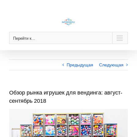
Skip
to
content
Перейти к...
Предыдущая
Следующая
Обзор рынка игрушек для вендинга: август-
сентябрь 2018
View
Larger
Image