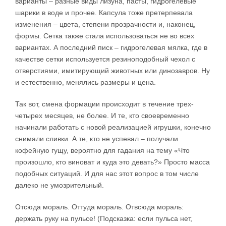
варианты – разные виды лизуна, пасты, гидрогелевые
шарики в воде и прочее. Капсула тоже претерпевала
изменения – цвета, степени прозрачности и, наконец,
формы. Сетка также стала использоваться не во всех
вариантах. А последний писк – гидрогелевая мялка, где в
качестве сетки используется резиноподобный чехол с
отверстиями, имитирующий животных или динозавров. Ну
и естественно, менялись размеры и цена.
Так вот, смена формации происходит в течение трех-
четырех месяцев, не более. И те, кто своевременно
начинали работать с новой реализацией игрушки, конечно
снимали сливки. А те, кто не успевал – получали
кофейную гущу, вероятно для гадания на тему «Что
произошло, кто виноват и куда это девать?» Просто масса
подобных ситуаций. И для нас этот вопрос в том числе
далеко не умозрительный.
Отсюда мораль. Оттуда мораль. Отвсюда мораль:
держать руку на пульсе! (Подсказка: если пульса нет,