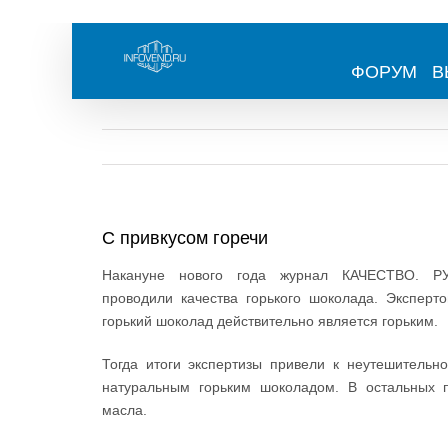
Skip
to
content
ФОРУМ
В
С привкусом горечи
Накануне нового года журнал КАЧЕСТВО. Р
проводили качества горького шоколада. Эксперт
горький шоколад действительно является горьким.
Тогда итоги экспертизы привели к неутешительн
натуральным горьким шоколадом. В остальных п
масла.