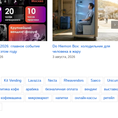
2026: главное событие
Do Hiemon Box: холодильник для
 этом году
человека в жару
026
3 августа, 2026
Kit Vending
Lavazza
Necta
Rheavendors
Saeco
Unicu
литика кофе
арабика
безналичная оплата
вендинг
выставк
кофемашина
микромаркет
напитки
онлайн-кассы
ритейл