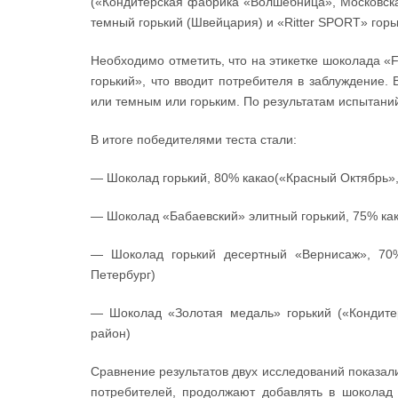
(«Кондитерская фабрика «Волшебница», Московск
темный горький (Швейцария) и «Ritter SPORT» горь
Необходимо отметить, что на этикетке шоколада 
горький», что вводит потребителя в заблуждение.
или темным или горьким. По результатам испытани
В итоге победителями теста стали:
— Шоколад горький, 80% какао(«Красный Октябрь», 
— Шоколад «Бабаевский» элитный горький, 75% как
— Шоколад горький десертный «Вернисаж», 70%
Петербург)
— Шоколад «Золотая медаль» горький («Кондите
район)
Сравнение результатов двух исследований показал
потребителей, продолжают добавлять в шоколад 