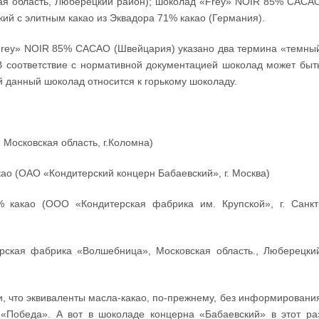
ая область, Люберецкий район); шоколад «Frey» NOIR 85% CACA
кий с элитным какао из Эквадора 71% какао (Германия).
«Frey» NOIR 85% CACAO (Швейцария) указано два термина «темны
 В соответствие с нормативной документацией шоколад может быт
й данный шоколад относится к горькому шоколаду.
Московская область, г.Коломна)
ао (ОАО «Кондитерский концерн Бабаевский», г. Москва)
 какао (ООО «Кондитерская фабрика им. Крупской», г. Санкт
рская фабрика «Волшебница», Московская область., Люберецки
и, что эквиваленты масла-какао, по-прежнему, без информировани
«Победа». А вот в шоколаде концерна «Бабаевский» в этот ра