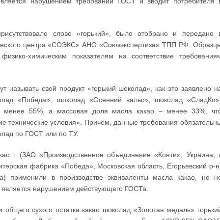
является нарушением требований ГОСТ и вводит потребителя 
присутствовало слово «горький», было отобрано и передано 
ического центра «СОЭКС» АНО «Союзэкспертиза» ТПП РФ. Образц
физико-химическим показателям на соответствие требования
ут называть свой продукт «горький шоколад», как это заявлено н
околад «Победа», шоколад «Осенний вальс», шоколад «СладКо»
ла менее 55%, а массовая доля масла какао – менее 33%, чт
е технические условия». Причем, данные требования обязательн
олад по ГОСТ или по ТУ.
ао г (ЗАО «Производственное объединение «Конти», Украина, г
терская фабрика «Победа», Московская область, Егорьевский р-н
а) применили в производстве эквиваленты масла какао, но н
же является нарушением действующего ГОСТа.
и общего сухого остатка какао шоколад «Золотая медаль» горьки