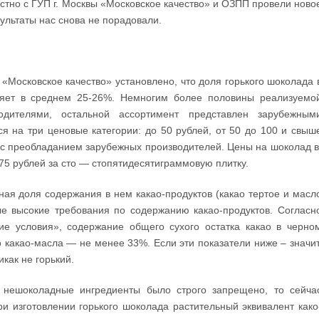
стно с ГУП г. Москвы «Московское качество» и ОЗПП провели ново
ультаты нас снова не порадовали.
«Московское качество» установлено, что доля горького шоколада 
ляет в среднем 25-26%. Немногим более половины реализуемо
водителями, остальной ассортимент представлен зарубежным
я на три ценовые категории: до 50 рублей, от 50 до 100 и свыш
 с преобладанием зарубежных производителей. Цены на шоколад 
275 рублей за сто — стопятидесятиграммовую плитку.
ая доля содержания в нем какао-продуктов (какао тертое и масл
ые высокие требования по содержанию какао-продуктов. Согласн
е условия», содержание общего сухого остатка какао в черно
 какао-масла — не менее 33%. Если эти показатели ниже – значит
как не горький.
 нешоколадные ингредиенты было строго запрещено, то сейча
 изготовлении горького шоколада растительный эквивалент како