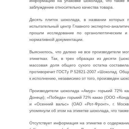
информацию на упаковке шоколада, что также 
заблуждение относительно качества товара.
Десять плиток шоколада, в названии которых 
испытательный центр Главного экспертно-аналит
прошли исследование по органолептическим и 
нормативной документации.
Выяснилось, что далеко не все производители мог
этикетках. Так, в трех образцах из десяти (ш
массовая доля общего сухого остатка состави
противоречит ГОСТу Р 52821-2007 «Шоколад. Общи
к исполнению, независимо от того, произведен шок
Производители шоколада «Амур» горький 72% как
Донецк); «Победа» горький 72% какао (ООО «Конди
и «Осенний вальс» (ОАО «Рот-Фронт», г. Москв
упомянули об этом на этикетке шоколада, что так
Отсутствует информация на этикетке о содержани