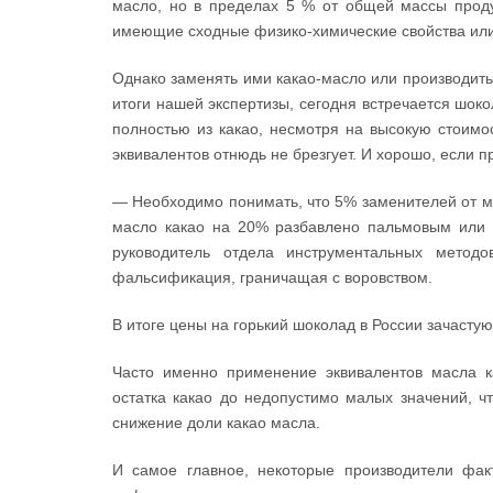
масло, но в пределах 5 % от общей массы проду
имеющие сходные физико-химические свойства или 
Однако заменять ими какао-масло или производить
итоги нашей экспертизы, сегодня встречается шоко
полностью из какао, несмотря на высокую стоимос
эквивалентов отнюдь не брезгует. И хорошо, если 
— Необходимо понимать, что 5% заменителей от ма
масло какао на 20% разбавлено пальмовым или 
руководитель отдела инструментальных мето
фальсификация, граничащая с воровством.
В итоге цены на горький шоколад в России зачасту
Часто именно применение эквивалентов масла к
остатка какао до недопустимо малых значений, 
снижение доли какао масла.
И самое главное, некоторые производители фак