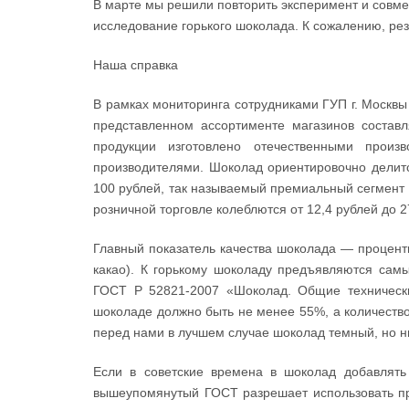
В марте мы решили повторить эксперимент и совме
исследование горького шоколада. К сожалению, рез
Наша справка
В рамках мониторинга сотрудниками ГУП г. Москвы 
представленном ассортименте магазинов состав
продукции изготовлено отечественными произ
производителями. Шоколад ориентировочно делитс
100 рублей, так называемый премиальный сегмент
розничной торговле колеблются от 12,4 рублей до 
Главный показатель качества шоколада — процентн
какао). К горькому шоколаду предъявляются сам
ГОСТ Р 52821-2007 «Шоколад. Общие технически
шоколаде должно быть не менее 55%, а количество
перед нами в лучшем случае шоколад темный, но ни
Если в советские времена в шоколад добавлять
вышеупомянутый ГОСТ разрешает использовать при