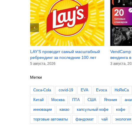
инансовые
LAY’S проводит самый масштабный
VendCamp 
лугодие 2026
ребрендинг за последние 100 лет
вендинга в
5 августа, 2026
3 августа, 2
Метки
Coca-Cola
covid-19
EVA
Evoca
HoReCa
Китай
Москва
ПТА
США
Япония
ана
инновации
какао
капсульный кофе
кофе
торговые автоматы
фандомат
чай
экология