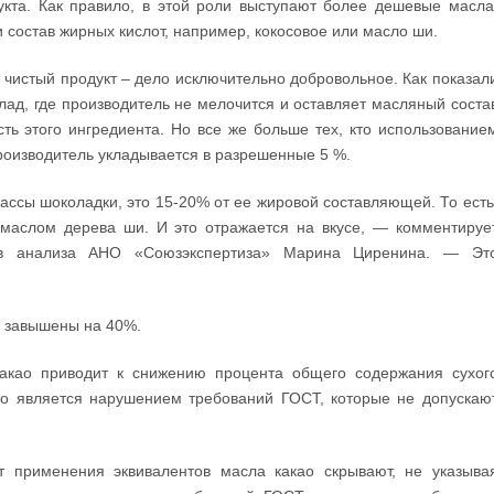
кта. Как правило, в этой роли выступают более дешевые масла
состав жирных кислот, например, кокосовое или масло ши.
 чистый продукт – дело исключительно добровольное. Как показал
лад, где производитель не мелочится и оставляет масляный соста
ть этого ингредиента. Но все же больше тех, кто использование
производитель укладывается в разрешенные 5 %.
ссы шоколадки, это 15-20% от ее жировой составляющей. То есть
маслом дерева ши. И это отражается на вкусе, — комментируе
дов анализа АНО «Союзэкспертиза» Марина Циренина. — Эт
ю завышены на 40%.
акао приводит к снижению процента общего содержания сухог
что является нарушением требований ГОСТ, которые не допускаю
т применения эквивалентов масла какао скрывают, не указыва