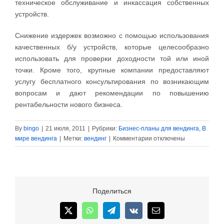
техническое обслуживание и инкассация собственных
устройств.
Снижение издержек возможно с помощью использования
качественных б/у устройств, которые целесообразно
использовать для проверки доходности той или иной
точки. Кроме того, крупные компании предоставляют
услугу бесплатного консультирования по возникающим
вопросам и дают рекомендации по повышению
рентабельности нового бизнеса.
By
bingo
|
21 июля, 2011
|
Рубрики:
Бизнес-планы для вендинга
,
В
к
мире вендинга
|
Метки:
вендинг
|
Комментарии
отключены
записи
Как
построить
вендинговый
бизнес
Поделиться
с
нуля?
X
WhatsApp
Telegram
Vk
Email