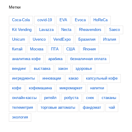
Метки
Coca-Cola
covid-19
EVA
Evoca
HoReCa
Kit Vending
Lavazza
Necta
Rheavendors
Saeco
Unicum
Uvenco
VendExpo
Бразилия
Италия
Китай
Москва
ПТА
США
Япония
аналитика кофе
арабика
безналичная оплата
вендинг
выставка
закон
здоровье
ингредиенты
инновации
какао
капсульный кофе
кофе
кофемашина
микромаркет
напитки
онлайн-кассы
ритейл
робуста
снек
стаканы
телеметрия
торговые автоматы
фандомат
чай
экология