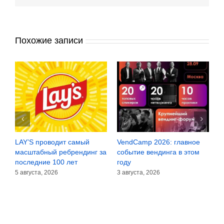
Похожие записи
LAY’S проводит самый
VendCamp 2026: главное
D
а
масштабный ребрендинг за
событие вендинга в этом
х
последние 100 лет
году
в
5 августа, 2026
3 августа, 2026
3