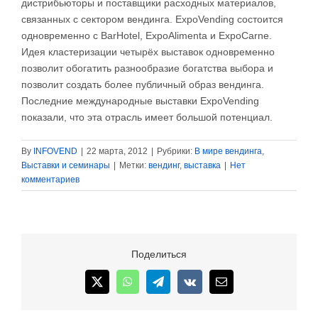
дистрибьюторы и поставщики расходных материалов,
связанных с сектором вендинга. ExpoVending состоится
одновременно с BarHotel, ExpoAlimenta и ExpoCarne.
Идея кластеризации четырёх выставок одновременно
позволит обогатить разнообразие богатства выбора и
позволит создать более публичный образ вендинга.
Последние международные выставки ExpoVending
показали, что эта отрасль имеет большой потенциал.
By
INFOVEND
|
22 марта, 2012
|
Рубрики:
В мире вендинга
,
Выставки и семинары
|
Метки:
вендинг
,
выставка
|
Нет
комментариев
Поделиться
X
WhatsApp
Telegram
Vk
Email