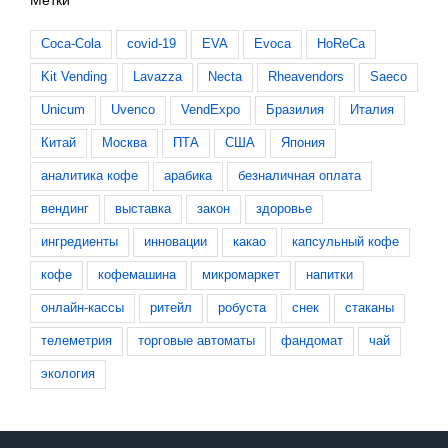
Coca-Cola
covid-19
EVA
Evoca
HoReCa
Kit Vending
Lavazza
Necta
Rheavendors
Saeco
Unicum
Uvenco
VendExpo
Бразилия
Италия
Китай
Москва
ПТА
США
Япония
аналитика кофе
арабика
безналичная оплата
вендинг
выставка
закон
здоровье
ингредиенты
инновации
какао
капсульный кофе
кофе
кофемашина
микромаркет
напитки
онлайн-кассы
ритейл
робуста
снек
стаканы
телеметрия
торговые автоматы
фандомат
чай
экология