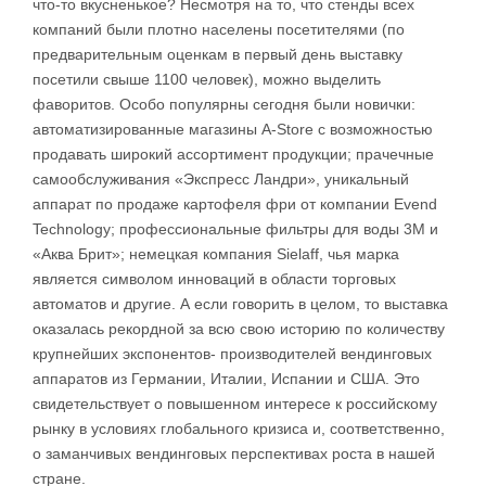
что-то вкусненькое? Несмотря на то, что стенды всех
компаний были плотно населены посетителями (по
предварительным оценкам в первый день выставку
посетили свыше 1100 человек), можно выделить
фаворитов. Особо популярны сегодня были новички:
автоматизированные магазины А-Store с возможностью
продавать широкий ассортимент продукции; прачечные
самообслуживания «Экспресс Ландри», уникальный
аппарат по продаже картофеля фри от компании Evend
Technology; профессиональные фильтры для воды 3М и
«Аква Брит»; немецкая компания Sielaff, чья марка
является символом инноваций в области торговых
автоматов и другие. А если говорить в целом, то выставка
оказалась рекордной за всю свою историю по количеству
крупнейших экспонентов- производителей вендинговых
аппаратов из Германии, Италии, Испании и США. Это
свидетельствует о повышенном интересе к российскому
рынку в условиях глобального кризиса и, соответственно,
о заманчивых вендинговых перспективах роста в нашей
стране.