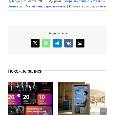
By
bingo
|
21 марта, 2013
|
Рубрики:
В мире вендинга
,
Выставки и
к
семинары
|
Метки:
VendExpo
,
выставка
|
Комментарии
отключены
записи
VendExpo-
Russia.
День
первый
Поделиться
X
WhatsApp
Telegram
Vk
Email
Похожие записи