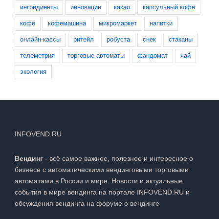
вендинг
выставка
закон
здоровье
ингредиенты
инновации
какао
капсульный кофе
кофе
кофемашина
микромаркет
напитки
онлайн-кассы
ритейл
робуста
снек
стаканы
телеметрия
торговые автоматы
фандомат
чай
экология
INFOVEND.RU
Вендинг
- всё самое важное, полезное и интересное о
бизнесе с автоматическими вендинговыми торговыми
автоматами в России и мире. Новости и актуальные
события в мире вендинга на портале INFOVEND.RU и
обсуждения вендинга на
форуме о вендинге