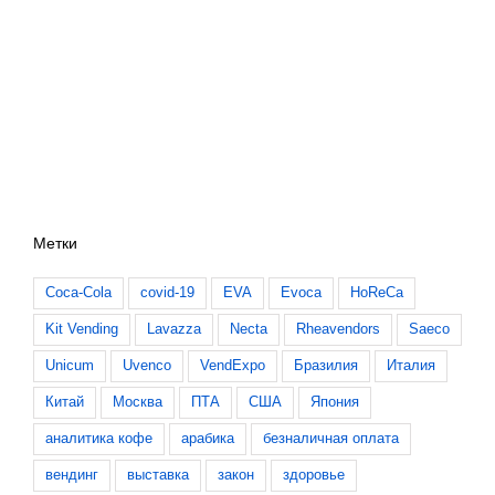
Метки
Coca-Cola
covid-19
EVA
Evoca
HoReCa
Kit Vending
Lavazza
Necta
Rheavendors
Saeco
Unicum
Uvenco
VendExpo
Бразилия
Италия
Китай
Москва
ПТА
США
Япония
аналитика кофе
арабика
безналичная оплата