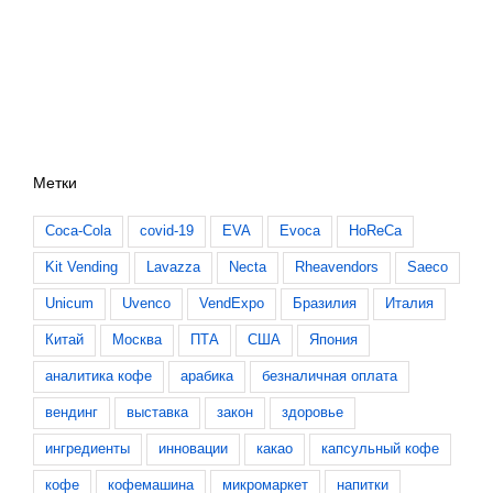
Метки
Coca-Cola
covid-19
EVA
Evoca
HoReCa
Kit Vending
Lavazza
Necta
Rheavendors
Saeco
Unicum
Uvenco
VendExpo
Бразилия
Италия
Китай
Москва
ПТА
США
Япония
аналитика кофе
арабика
безналичная оплата
вендинг
выставка
закон
здоровье
ингредиенты
инновации
какао
капсульный кофе
кофе
кофемашина
микромаркет
напитки