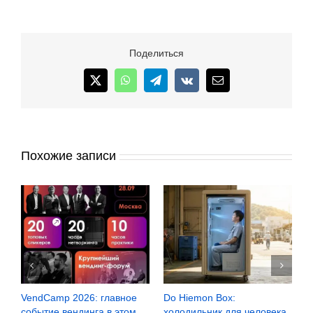
Поделиться
X
WhatsApp
Telegram
Vk
Email
Похожие записи
VendCamp 2026: главное
Do Hiemon Box:
С
за
событие вендинга в этом
холодильник для человека
з