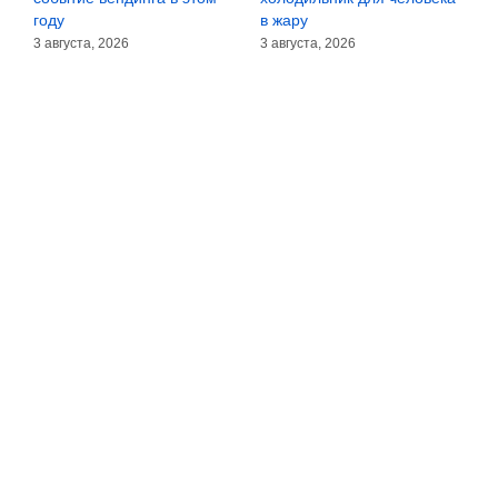
году
в жару
3
3 августа, 2026
3 августа, 2026