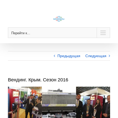
Skip
to
content
Перейти к...
Предыдущая
Следующая
Вендинг. Крым. Сезон 2016
View
Larger
Image