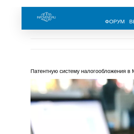
Skip
to
content
ФОРУМ
В
Патентную систему налогообложения в 
View
Larger
Image