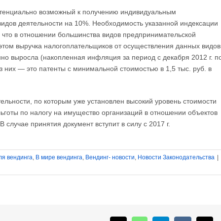
потенциально возможный к получению индивидуальным
видов деятельности на 10%. Необходимость указанной индексации
 что в отношении большинства видов предпринимательской
и этом выручка налогоплательщиков от осуществления данных видов
о выросла (накопленная инфляция за период с декабря 2012 г. п
з них — это патенты с минимальной стоимостью в 1,5 тыс. руб. в
тельности, по которым уже установлен высокий уровень стоимости
льготы по налогу на имущество организаций в отношении объектов
 случае принятия документ вступит в силу с 2017 г.
ля вендинга
,
В мире вендинга
,
Вендинг- новости
,
Новости Законодательства
|