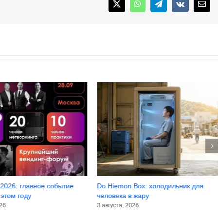
X
WhatsApp
Telegram
Vk
Emai
2026: главное событие
Do Hiemon Box: холодильник для
 этом году
человека в жару
026
3 августа, 2026