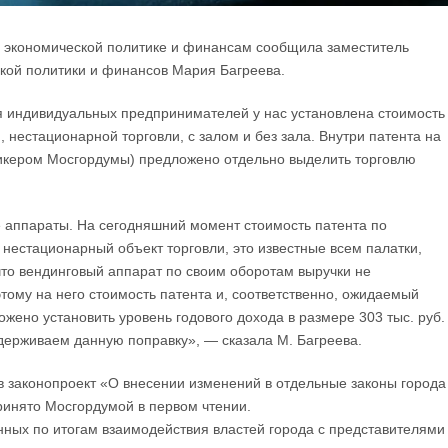
о экономической политике и финансам сообщила заместитель
кой политики и финансов Мария Багреева.
я индивидуальных предпринимателей у нас установлена стоимость
 нестационарной торговли, с залом и без зала. Внутри патента на
икером Мосгордумы) предложено отдельно выделить торговлю
е аппараты. На сегодняшний момент стоимость патента по
 нестационарный объект торговли, это известные всем палатки,
что вендинговый аппарат по своим оборотам выручки не
этому на него стоимость патента и, соответственно, ожидаемый
жено установить уровень годового дохода в размере 303 тыс. руб.
ддерживаем данную поправку», — сказала М. Багреева.
в законопроект «О внесении изменений в отдельные законы города
ринято Мосгордумой в первом чтении.
нных по итогам взаимодействия властей города с представителями