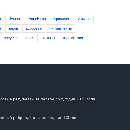
m
Uvenco
VendExpo
Бразилия
Италия
а
закон
здоровье
ингредиенты
робуста
снек
стаканы
телеметрия
совые результаты за первое полугодие 2026 года
абный ребрендинг за последние 100 лет