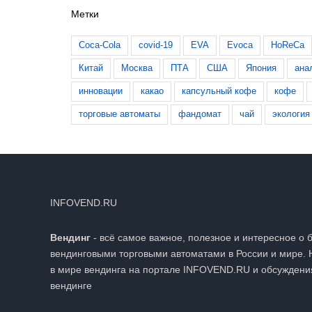
Метки
Coca-Cola
covid-19
EVA
Evoca
HoReCa
Китай
Москва
ПТА
США
Япония
ана
инновации
какао
капсульный кофе
кофе
торговые автоматы
фандомат
чай
экология
INFOVEND.RU
Вендинг
- всё самое важное, полезное и интересное о 
вендинговыми торговыми автоматами в России и мире. 
в мире вендинга на портале INFOVEND.RU и обсуждени
вендинге