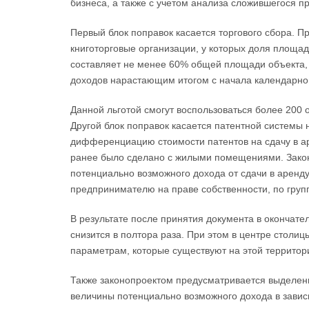
бизнеса, а также с учетом анализа сложившегося 
Первый блок поправок касается торгового сбора. П
книготорговые организации, у которых доля площад
составляет не менее 60% общей площади объекта,
доходов нарастающим итогом с начала календарног
Данной льготой смогут воспользоваться более 200 о
Другой блок поправок касается патентной системы
дифференциацию стоимости патентов на сдачу в ар
ранее было сделано с жилыми помещениями. Зако
потенциально возможного дохода от сдачи в арен
предпринимателю на праве собственности, по груп
В результате после принятия документа в окончате
снизится в полтора раза. При этом в центре столи
параметрам, которые существуют на этой территор
Также законопроектом предусматривается выделени
величины потенциально возможного дохода в завис