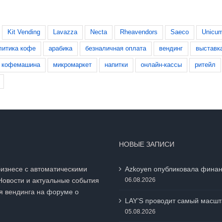
Kit Vending
Lavazza
Necta
Rheavendors
Saeco
Unicu
литика кофе
арабика
безналичная оплата
вендинг
выставк
кофемашина
микромаркет
напитки
онлайн-кассы
ритейл
НОВЫЕ ЗАПИСИ
бизнесе с автоматическими
Azkoyen опубликовала финан
Новости и актуальные события
06.08.2026
я вендинга на
форуме о
LAY’S проводит самый масшт
05.08.2026