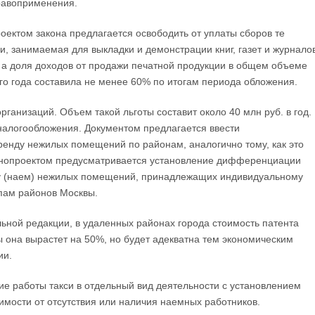
правоприменения.
роектом закона предлагается освободить от уплаты сборов те
и, занимаемая для выкладки и демонстрации книг, газет и журнало
 а доля доходов от продажи печатной продукции в общем объеме
о года составила не менее 60% по итогам периода обложения.
рганизаций. Объем такой льготы составит около 40 млн руб. в год.
 налогообложения. Документом предлагается ввести
енду нежилых помещений по районам, аналогично тому, как это
нопроектом предусматривается установление дифференциации
ду (наем) нежилых помещений, принадлежащих индивидуальному
пам районов Москвы.
льной редакции, в удаленных районах города стоимость патента
цы она вырастет на 50%, но будет адекватна тем экономическим
ии.
е работы такси в отдельный вид деятельности с установлением
имости от отсутствия или наличия наемных работников.