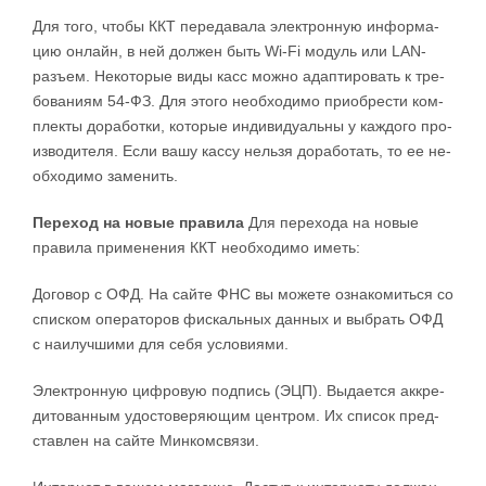
Д­ля то­го, что­бы ККТ пе­ре­да­ва­ла элек­трон­ную ин­фор­ма­
цию он­лайн, в ней дол­жен быть Wi-Fi мо­дуль или LAN-
разъ­ем. Не­ко­то­рые ви­ды касс мо­ж­но ада­п­ти­ро­вать к тре­
бо­ва­ни­ям 54-ФЗ. Для это­го не­об­хо­ди­мо при­об­ре­сти ко­м­
плек­ты до­ра­бо­т­ки, ко­то­рые ин­ди­ви­ду­аль­ны у ка­ж­до­го про­
из­во­ди­те­ля. Ес­ли ва­шу кас­су нель­зя до­ра­бо­тать, то ее не­
об­хо­ди­мо за­ме­нить.
Пе­ре­ход на но­вые пра­ви­ла
Д­ля пе­ре­хо­да на но­вые
пра­ви­ла при­ме­не­ния ККТ не­об­хо­ди­мо иметь:
До­го­вор с ОФД. На сай­те ФНС вы мо­же­те озна­ко­мить­ся со
спис­ком опе­ра­то­ров фис­каль­ных дан­ных и вы­брать ОФД
с на­и­луч­ши­ми для се­бя усло­ви­я­ми.
Элек­трон­ную ци­ф­ро­вую под­пись (ЭЦП). Вы­да­ет­ся ак­кре­
ди­то­ван­ным удо­сто­ве­ря­ю­щим цен­тром. Их спи­сок пред­
став­лен на сай­те Мин­ко­м­свя­зи.