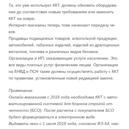
Те, кто уже ис­поль­зу­ет ККТ, дол­ж­ны об­но­вить обо­ру­до­ва­
ние до со­о­т­вет­ствия но­вым тре­бо­ва­ни­ям или за­ме­нить
ККТ на но­вую.
Ин­тер­нет-­ма­га­зи­ны те­перь то­же на­чи­на­ют пе­ре­да­чу че­
ков.
Про­дав­цы по­да­к­ци­з­ных то­ва­ров: ал­ко­голь­ной про­дук­ции,
ав­то­мо­би­лей, та­ба­ч­ных из­де­лий, из­де­лий из дра­го­цен­ных
ме­тал­лов, то­п­ли­ва и раз­ли­ч­ных ви­дов бен­зи­на.
Ор­га­ни­за­ции и ИП, ока­зы­ва­ю­щие услу­ги на­се­ле­нию. Это
все ви­ды плат­ных услуг фи­зи­че­ским ли­цам. Ор­га­ни­за­ции
на ЕНВД и ПСН та­к­же дол­ж­ны осу­ще­ств­лять ра­бо­ту с ККТ
по пра­ви­лам, уста­но­в­лен­ным но­вой ре­да­к­ци­ей за­ко­на.
При­ме­ча­ние:
Он­лайн-­ма­га­зи­нам с 2018 го­да не­об­хо­ди­ма ККТ с ав­то­
ма­ти­зи­ро­ван­ной си­сте­мой для блан­ков стро­гой от­
чет­но­сти (БСО). По­с­ле рас­че­та с по­ку­па­те­лем БСО
бу­дет фор­ми­ро­вать­ся в элек­трон­ном ви­де.
Вы­да­вать че­ки с 1 июля 2018 го­да, со­глас­но ФЗ-54, на­ч­