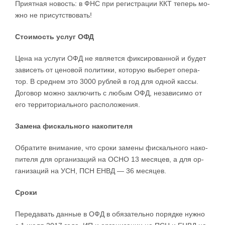
При­ят­ная но­во­сть: в ФНС при ре­ги­стра­ции ККТ те­перь мо­
ж­но не при­сут­ство­вать­!
Сто­и­мость услуг ОФД
Це­на на услу­ги ОФД не яв­ля­ет­ся фи­к­си­ро­ван­ной и бу­дет
за­ви­сеть от це­но­вой по­ли­ти­ки, ко­то­рую вы­бе­рет опе­ра­
тор. В сред­нем это 3000 руб­лей в год для од­ной кас­сы.
До­го­вор мо­ж­но за­клю­чить с лю­бым ОФД, не­за­ви­си­мо от
его тер­ри­то­ри­аль­но­го рас­по­ло­же­ния.
За­ме­на фис­каль­но­го на­ко­пи­те­ля
Обра­ти­те вни­ма­ние, что сро­ки за­ме­ны фис­каль­но­го на­ко­
пи­те­ля для ор­га­ни­за­ций на ОСНО 13 ме­ся­цев, а для ор­
га­ни­за­ций на УСН, ПСН ЕНВД — 36 ме­ся­цев.
Сро­ки
Пе­ре­да­вать дан­ные в ОФД в обя­за­тель­но по­ряд­ке ну­ж­но