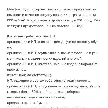
Мин­фин одоб­рил про­ект за­ко­на, ко­то­рый пре­до­став­ля­ет
на­ло­го­вый вы­чет на по­ку­п­ку но­вой ККТ в раз­ме­ре до 18
000 руб­лей тем, кто за­ре­ги­стри­ру­ет кас­су в 2018 го­ду. Вы­
чет бу­дет пре­до­став­лен ИП на па­тен­те и ЕНВД.
Кто мо­жет ра­бо­тать без ККТ
ор­га­ни­за­ции и ИП, ока­зы­ва­ю­щие услу­ги по ре­мон­ту обу­
ви;
ор­га­ни­за­ции и ИП, осу­ще­ств­ля­ю­щие из­го­то­в­ле­ние и ре­
монт мел­ких ме­тал­ли­че­ских из­де­лий и клю­чей­;
ор­га­ни­за­ции и ИП, из­го­тав­ли­ва­ю­щие из­де­лия на­род­ных
про­мыс­ло­в;
­пун­к­ты при­е­ма стек­ло­та­ры­;
ИП, сда­ю­щие в арен­ду соб­ствен­ную не­дви­жи­мо­сть­;
ор­га­ни­за­ции и ИП, про­да­ю­щие пе­чат­ные из­да­ния, обо­рот
ко­то­рых бо­лее 50% от об­ще­го то­ва­ро­о­бо­ро­та;
­школь­ные и сту­ден­че­ские сто­ло­вы­е;
­про­дав­цы цен­ных бу­ма­г;