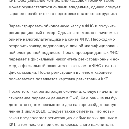
ККТ. Об­слу­жи­ва­ние кон­троль­но-­кас­со­вой тех­ни­ки та­к­же
мо­жет осу­ще­ств­лять­ся си­ла­ми вла­дель­ца, од­на­ко сле­ду­ет
за­ра­нее по­за­бо­тить­ся о под­го­то­в­ке штат­но­го со­труд­ни­ка.
За­ре­ги­стри­ро­вать об­но­в­лен­ную кас­су в ФНС и по­лу­чить
ре­ги­стра­ци­он­ный но­мер. Сде­лать это мо­ж­но в ли­ч­ном ка­
би­не­те на­ло­го­пла­тель­щи­ка на сай­те ФНС. Не­об­хо­ди­мо
от­пра­вить за­яв­ку, под­пи­сан­ную ли­ч­ной ква­ли­фи­ци­ро­ван­
ной элек­трон­ной под­пи­сью. По­с­ле про­вер­ки дан­ных ФНС
пе­ре­да­ет в фис­каль­ный на­ко­пи­тель ре­ги­стра­ци­он­ный но­
мер, а фис­каль­ный на­ко­пи­тель вы­сы­ла­ет в ФНС от­чет о
фис­ка­ли­за­ции. По­с­ле ре­ги­стра­ции в ли­ч­ном ка­би­не­те
поль­зо­ва­те­ля по­яв­ля­ет­ся кар­точ­ка ре­ги­стра­ции ККТ.
По­с­ле то­го, как ре­ги­стра­ция окон­че­на, сле­ду­ет на­чать те­
сти­ро­ва­ние пе­ре­да­чи дан­ных в ОФД. Чем ра­нь­ше вы бу­
де­те го­то­вы, тем не­за­мет­нее для вас про­и­зой­дет на­сту­п­
ле­ние 1 июля 2018. Сле­ду­ет та­к­же от­ме­тить, что но­вый
за­кон пред­по­ла­га­ет ре­ги­стра­цию лю­бых но­вых дан­ных о
ККТ, в том чис­ле и при сме­не фис­каль­но­го на­ко­пи­те­ля.