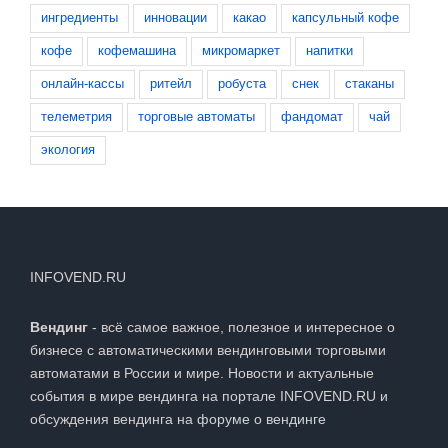
вендинг
выставка
закон
здоровье
ингредиенты
инновации
какао
капсульный кофе
кофе
кофемашина
микромаркет
напитки
онлайн-кассы
ритейл
робуста
снек
стаканы
телеметрия
торговые автоматы
фандомат
чай
экология
INFOVEND.RU
Вендинг
- всё самое важное, полезное и интересное о
бизнесе с автоматическими вендинговыми торговыми
автоматами в России и мире. Новости и актуальные
события в мире вендинга на портале INFOVEND.RU и
обсуждения вендинга на
форуме о вендинге