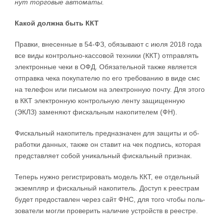
нут тор­го­вые ав­то­ма­ты.
Ка­кой дол­ж­на быть ККТ
Прав­ки, вне­сен­ные в 54-ФЗ, обя­зы­ва­ют с июля 2018 го­да
все ви­ды кон­троль­но-­кас­со­вой тех­ни­ки (ККТ) от­прав­лять
элек­трон­ные че­ки в ОФД. Обя­за­тель­ной та­к­же яв­ля­ет­ся
от­прав­ка че­ка по­ку­па­те­лю по его тре­бо­ва­нию в ви­де смс
на те­ле­фон или пись­мом на элек­трон­ную по­чту. Для это­го
в ККТ элек­трон­ную кон­троль­ную лен­ту за­щи­щен­ную
(ЭКЛЗ) за­ме­ня­ют фис­каль­ным на­ко­пи­те­лем (ФН).
Фис­каль­ный на­ко­пи­тель пред­на­з­на­чен для за­щи­ты и об­
ра­бо­т­ки дан­ных, та­к­же он ста­вит на чек под­пись, ко­то­рая
пред­став­ля­ет со­бой уни­каль­ный фис­каль­ный при­знак.
Те­перь ну­ж­но ре­ги­стри­ро­вать мо­дель ККТ, ее от­дель­ный
эк­зе­м­п­ляр и фис­каль­ный на­ко­пи­тель. До­ступ к ре­е­ст­рам
бу­дет пре­до­став­лен че­рез сайт ФНС, для то­го что­бы поль­
зо­ва­те­ли мо­г­ли про­ве­рить на­ли­чие устройств в ре­е­ст­ре.