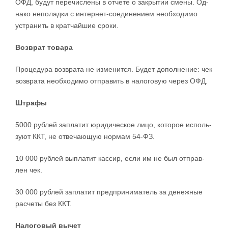
ОФД, бу­дут пе­ре­чис­ле­ны в от­че­те о за­кры­тии сме­ны. Од­
на­ко не­по­ла­д­ки с ин­тер­нет-­со­е­ди­не­ни­ем не­об­хо­ди­мо
устра­нить в крат­чай­шие сро­ки.
Воз­врат то­ва­ра
Про­це­ду­ра воз­вра­та не из­ме­ни­т­ся. Бу­дет до­пол­не­ние: чек
воз­вра­та не­об­хо­ди­мо от­пра­вить в на­ло­го­вую че­рез ОФД.
Штра­фы
5000 руб­лей за­пла­тит юри­ди­че­ское ли­цо, ко­то­рое ис­поль­
зу­ют ККТ, не от­ве­ча­ю­щую нор­мам 54-ФЗ.
10 000 руб­лей вы­пла­тит кас­сир, ес­ли им не был от­прав­
лен чек.
30 000 руб­лей за­пла­тит пред­при­ни­ма­тель за де­не­ж­ные
рас­че­ты без ККТ.
На­ло­го­вый вы­чет