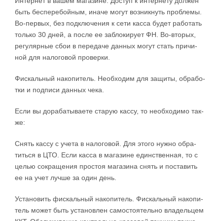
Ин­тер­нет в ва­шем ма­га­зи­не. До­ступ к ин­тер­не­ту дол­жен
быть бес­пе­ре­бой­ным, ина­че мо­гут воз­ни­к­нуть про­б­ле­мы.
Во-­пе­р­вых, без под­клю­че­ния к се­ти кас­са бу­дет ра­бо­тать
толь­ко 30 дней, а по­с­ле ее за­б­ло­ки­ру­ет ФН. Во-в­то­рых,
ре­гу­ляр­ные сбои в пе­ре­да­че дан­ных мо­гут стать при­чи­
ной для на­ло­го­вой про­вер­ки.
Фис­каль­ный на­ко­пи­тель. Не­об­хо­дим для за­щи­ты, об­ра­бо­
т­ки и под­пи­си дан­ных че­ка.
Ес­ли вы до­ра­ба­ты­ва­е­те ста­рую кас­су, то не­об­хо­ди­мо та­к­
же:
С­нять кас­су с уче­та в на­ло­го­вой. Для это­го ну­ж­но об­ра­
тить­ся в ЦТО. Ес­ли кас­са в ма­га­зи­не един­ствен­ная, то с
це­лью со­кра­ще­ния про­стоя ма­га­зи­на снять и по­ста­вить
ее на учет луч­ше за один день.
Уста­но­вить фис­каль­ный на­ко­пи­тель. Фис­каль­ный на­ко­пи­
тель мо­жет быть уста­но­в­лен са­мо­сто­я­тель­но вла­дель­цем