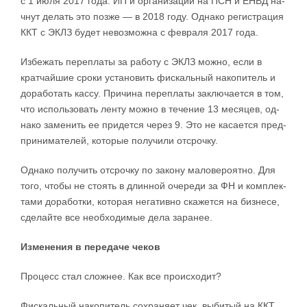
с 1 июля 2017 го­да. ИП и ор­га­ни­за­ции на ПСН и ЕНВД на­
ч­нут де­лать это поз­же — в 2018 го­ду. Од­на­ко ре­ги­стра­ция
ККТ с ЭКЛЗ бу­дет не­воз­мо­ж­на с фев­ра­ля 2017 го­да.
Из­бе­жать пе­ре­пла­ты за ра­бо­ту с ЭКЛЗ мо­ж­но, ес­ли в
крат­чай­шие сро­ки уста­но­вить фис­каль­ный на­ко­пи­тель и
до­ра­бо­тать кас­су. При­чи­на пе­ре­пла­ты за­клю­ча­ет­ся в том,
что ис­поль­зо­вать лен­ту мо­ж­но в те­че­ние 13 ме­ся­цев, од­
на­ко за­ме­нить ее при­дет­ся че­рез 9. Это не ка­са­ет­ся пред­
при­ни­ма­те­лей, ко­то­рые по­лу­чи­ли от­сроч­ку.
Од­на­ко по­лу­чить от­сроч­ку по за­ко­ну ма­ло­ве­ро­ят­но. Для
то­го, что­бы не сто­ять в длин­ной оче­ре­ди за ФН и ко­м­плек­
та­ми до­ра­бо­т­ки, ко­то­рая не­га­тив­но ска­жет­ся на биз­не­се,
сде­лай­те все не­об­хо­ди­мые де­ла за­ра­нее.
Из­ме­не­ния в пе­ре­да­че че­ков
Про­цесс стал сло­ж­нее. Как все про­ис­хо­дит?
Фис­каль­ный на­ко­пи­тель со­хра­ня­ет чек, вы­би­тый на ККТ,