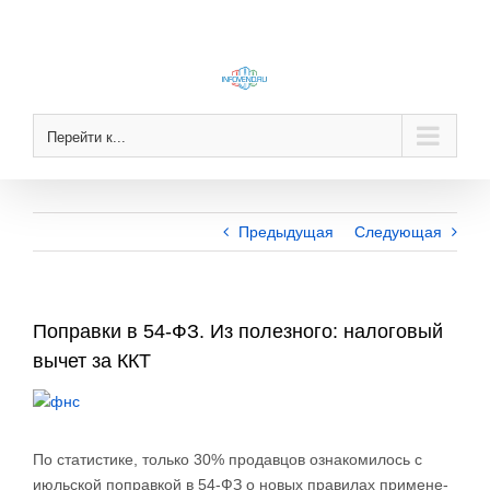
Skip
to
content
Перейти к...
Предыдущая
Следующая
Поправки в 54-ФЗ. Из полезного: налоговый
вычет за ККТ
View
Larger
Image
По ста­ти­сти­ке, толь­ко 30% про­дав­цов озна­ко­ми­лось с
июль­ской по­прав­кой в 54-ФЗ о но­вых пра­ви­лах при­ме­не­