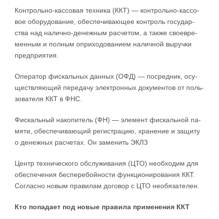
Кон­троль­но-­кас­со­вая тех­ни­ка (ККТ) — кон­троль­но-­кас­со­
вое обо­ру­до­ва­ние, обес­пе­чи­ва­ю­щее кон­троль го­су­дар­
ства над на­ли­ч­но-­де­не­ж­ным рас­че­том, а та­к­же сво­е­вре­
мен­ным и пол­ным опри­хо­до­ва­ни­ем на­ли­ч­ной вы­руч­ки
пред­при­я­тия.
О­пе­ра­тор фис­каль­ных дан­ных (ОФД) — по­сред­ник, осу­
ще­ств­ля­ю­щий пе­ре­да­чу элек­трон­ных до­ку­мен­тов от поль­
зо­ва­те­ля ККТ в ФНС.
Фис­каль­ный на­ко­пи­тель (ФН) — эле­мент фис­каль­ной па­
мя­ти, обес­пе­чи­ва­ю­щий ре­ги­стра­цию, хра­не­ние и за­щи­ту
о де­не­ж­ных рас­че­тах. Он за­ме­нить ЭКЛЗ
Центр тех­ни­че­ско­го об­слу­жи­ва­ния (ЦТО) не­об­хо­дим для
обес­пе­че­ния бес­пе­ре­бой­но­сти фун­к­ци­о­ни­ро­ва­ния ККТ.
Со­глас­но но­вым пра­ви­лам до­го­вор с ЦТО не­о­бя­за­те­лен.
Кто по­па­да­ет под но­вые пра­ви­ла при­ме­не­ния ККТ