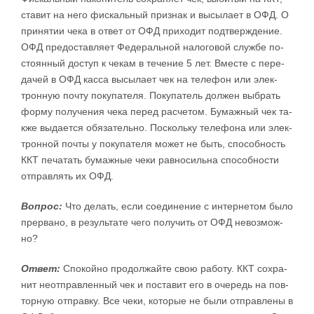
ста­вит на не­го фис­каль­ный при­знак и вы­сы­ла­ет в ОФД. О
при­ня­тии че­ка в от­вет от ОФД при­хо­дит под­твер­ж­де­ние.
ОФД пре­до­став­ля­ет Фе­де­раль­ной на­ло­го­вой слу­ж­бе по­
сто­ян­ный до­ступ к че­кам в те­че­ние 5 лет. В­ме­сте с пе­ре­
да­чей в ОФД кас­са вы­сы­ла­ет чек на те­ле­фон или элек­
трон­ную по­чту по­ку­па­те­ля. По­ку­па­тель дол­жен вы­брать
фор­му по­лу­че­ния че­ка пе­ред рас­че­том. Бу­ма­ж­ный чек та­
к­же вы­да­ет­ся обя­за­тель­но. Посколь­ку те­ле­фо­на или элек­
трон­ной по­чты у по­ку­па­те­ля мо­жет не быть, спо­соб­ность
ККТ пе­ча­тать бу­ма­ж­ные че­ки рав­но­силь­на спо­соб­но­сти
от­прав­лять их ОФД.
Во­прос:
Что де­лать, ес­ли со­е­ди­не­ние с ин­тер­не­том бы­ло
пре­р­ва­но, в ре­зуль­та­те че­го по­лу­чить от ОФД не­воз­мо­ж­
но?
От­вет:
С­по­кой­но про­дол­жай­те свою ра­бо­ту. ККТ со­хра­
нит не­о­т­прав­лен­ный чек и по­ста­вит его в оче­редь на по­в­
тор­ную от­прав­ку. Все че­ки, ко­то­рые не бы­ли от­прав­ле­ны в