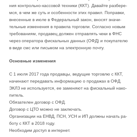
ния кон­троль­но-­кас­со­вой тех­ни­ки (ККТ). Да­вай­те раз­бе­ре­
м­ся, в чем же суть и осо­бен­но­сти этих пра­вил. По­прав­ки,
вне­сен­ные в июле в Фе­де­раль­ный за­кон, вно­сят зна­чи­
тель­ные из­ме­не­ния в пра­ви­ла тор­го­в­ли. Со­глас­но но­вым
тре­бо­ва­ни­ям, про­да­вец дол­жен от­прав­лять че­ки в ФНС
че­рез опе­ра­то­ра фис­каль­ных дан­ных (ОФД) и по­ку­па­те­лю
в ви­де смс или пись­мом на элек­трон­ную по­чту.
Ос­но­в­ные из­ме­не­ни­я
С 1 июля 2017 го­да про­дав­цы, ве­ду­щие тор­го­в­лю с ККТ,
на­чи­на­ют пе­ре­да­вать ин­фор­ма­цию о про­да­жах в ОФД.
ЭКЛЗ не ис­поль­зу­ет­ся, ее за­ме­ня­ют на фис­каль­ный на­ко­
пи­тель.
Обя­за­те­лен до­го­вор с ОФД.
До­го­вор с ЦТО мо­ж­но не за­клю­чать.
Ор­га­ни­за­ции на ЕНВД, ПСН, УСН и ИП дол­ж­ны на­чать ра­
бо­ту с ККТ в 2018 го­ду.
Не­об­хо­дим до­ступ в ин­тер­нет.