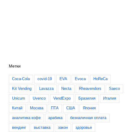
Метки
Coca-Cola
covid-19
EVA
Evoca
HoReCa
Kit Vending
Lavazza
Necta
Rheavendors
Saeco
Unicum
Uvenco
VendExpo
Бразилия
Италия
Китай
Москва
ПТА
США
Япония
аналитика кофе
арабика
безналичная оплата