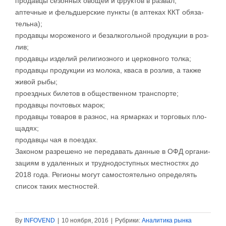
­про­дав­цы се­зон­ных ово­щей и фрук­тов в раз­вал;
а­п­теч­ные и фель­д­шер­ские пун­к­ты (в ап­те­ках ККТ обя­за­
тель­на);
­про­дав­цы мо­ро­же­но­го и без­ал­ко­голь­ной про­дук­ции в роз­
лив;
­про­дав­цы из­де­лий ре­ли­ги­оз­но­го и цер­ко­в­но­го тол­ка;
­про­дав­цы про­дук­ции из мо­ло­ка, ква­са в роз­лив, а та­к­же
жи­вой ры­бы­;
­про­езд­ных би­ле­тов в об­ще­ствен­ном тран­с­пор­те;
­про­дав­цы поч­то­вых ма­ро­к;
­про­дав­цы то­ва­ров в раз­нос, на яр­мар­ках и тор­го­вых пло­
ща­дях;
­про­дав­цы чая в по­ез­дах.
За­ко­ном раз­ре­ше­но не пе­ре­да­вать дан­ные в ОФД ор­га­ни­
за­ци­ям в уда­лен­ных и труд­но­до­сту­п­ных ме­ст­но­стях до
2018 го­да. Ре­ги­о­ны мо­гут са­мо­сто­я­тель­но опре­де­лять
спи­сок та­ких ме­ст­но­стей.
By
INFOVEND
|
10 ноября, 2016
|
Рубрики:
Аналитика рынка