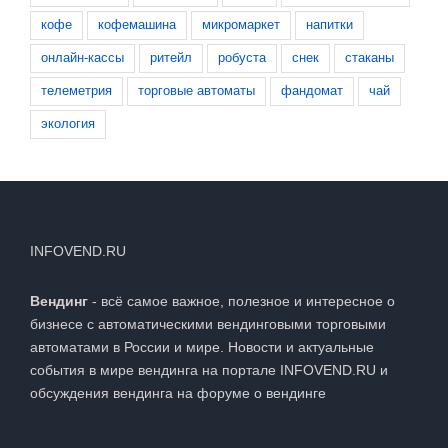
кофе
кофемашина
микромаркет
напитки
онлайн-кассы
ритейл
робуста
снек
стаканы
телеметрия
торговые автоматы
фандомат
чай
экология
INFOVEND.RU
Вендинг
- всё самое важное, полезное и интересное о
бизнесе с автоматическими вендинговыми торговыми
автоматами в России и мире. Новости и актуальные
события в мире вендинга на портале INFOVEND.RU и
обсуждения вендинга на
форуме о вендинге