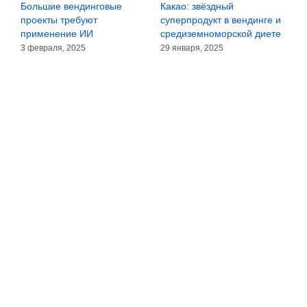
l
Большие вендинговые
Какао: звёздный
1
проекты требуют
суперпродукт в вендинге и
а
применение ИИ
средиземноморской диете
н
3 февраля, 2025
29 января, 2025
2