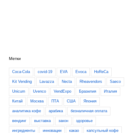
Метки
Coca-Cola
covid-19
EVA
Evoca
HoReCa
Kit Vending
Lavazza
Necta
Rheavendors
Saeco
Unicum
Uvenco
VendExpo
Бразилия
Италия
Китай
Москва
ПТА
США
Япония
аналитика кофе
арабика
безналичная оплата
вендинг
выставка
закон
здоровье
ингредиенты
инновации
какао
капсульный кофе