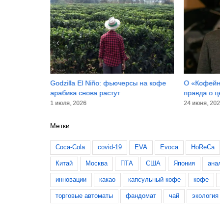
 и чай
Godzilla El Niño: фьючерсы на кофе
О «Кофейн
арабика снова растут
правда о ц
1 июля, 2026
24 июня, 20
Метки
Coca-Cola
covid-19
EVA
Evoca
HoReCa
Китай
Москва
ПТА
США
Япония
ана
инновации
какао
капсульный кофе
кофе
торговые автоматы
фандомат
чай
экология