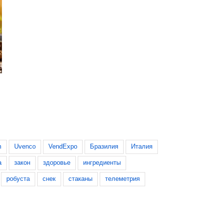
Фьючерсы на арабику продолжают
FAO: цены на кофе, ка
падать
вышли из-под контрол
10 июня, 2026
28 июля, 2026
m
Uvenco
VendExpo
Бразилия
Италия
а
закон
здоровье
ингредиенты
робуста
снек
стаканы
телеметрия