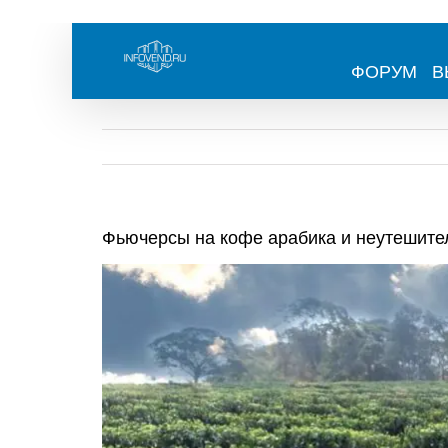
Skip
to
content
ФОРУМ
В
Фьючерсы на кофе арабика и неутешите
View
Larger
Image