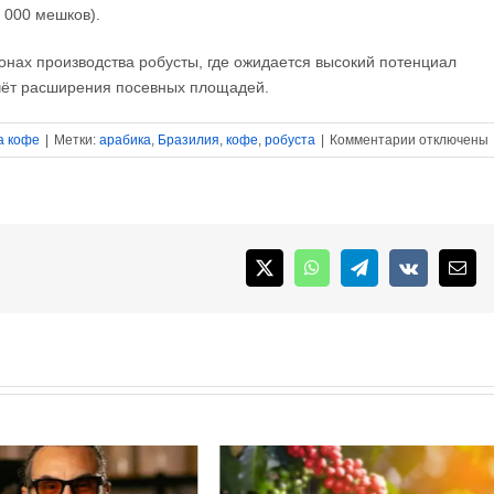
 000 мешков).
нах производства робусты, где ожидается высокий потенциал
счёт расширения посевных площадей.
к
а кофе
|
Метки:
арабика
,
Бразилия
,
кофе
,
робуста
|
Комментарии
отключены
записи
Фьючерсы
на
кофе
арабика
и
X
WhatsApp
Telegram
Vk
Emai
неутешител
новости
из
Бразилии