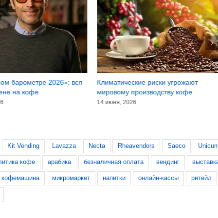
ом барометре 2026»: вся
Климатические риски угрожают
ене на кофе
мировому производству кофе
26
14 июня, 2026
Kit Vending
Lavazza
Necta
Rheavendors
Saeco
Unicu
литика кофе
арабика
безналичная оплата
вендинг
выставк
кофемашина
микромаркет
напитки
онлайн-кассы
ритейл