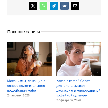
X
WhatsApp
Telegram
Vk
Email
Похожие записи
Механизмы, лежащие в
Какао в кофе? Совет
К
h
основе положительного
диетолога вызвал
д
воздействия кофе
дискуссию в корпоративной
1
кофейной культуре
24 апреля, 2026
27 февраля, 2026