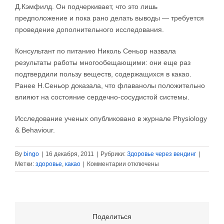
Д.Кэмфилд. Он подчеркивает, что это лишь
предположение и пока рано делать выводы — требуется
проведение дополнительного исследования.
Консультант по питанию Николь Сеньор назвала
результаты работы многообещающими: они еще раз
подтвердили пользу веществ, содержащихся в какао.
Ранее Н.Сеньор доказала, что флаванолы положительно
влияют на состояние сердечно-сосудистой системы.
Исследование ученых опубликовано в журнале Physiology
& Behaviour.
By
bingo
|
16 декабря, 2011
|
Рубрики:
Здоровье через вендинг
|
к
Метки:
здоровье
,
какао
|
Комментарии
отключены
записи
Какао
заставляет
мозг
работать
Поделиться