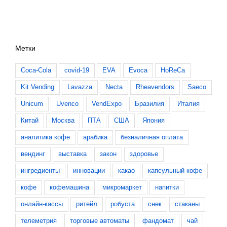
Метки
Coca-Cola
covid-19
EVA
Evoca
HoReCa
Kit Vending
Lavazza
Necta
Rheavendors
Saeco
Unicum
Uvenco
VendExpo
Бразилия
Италия
Китай
Москва
ПТА
США
Япония
аналитика кофе
арабика
безналичная оплата
вендинг
выставка
закон
здоровье
ингредиенты
инновации
какао
капсульный кофе
кофе
кофемашина
микромаркет
напитки
онлайн-кассы
ритейл
робуста
снек
стаканы
телеметрия
торговые автоматы
фандомат
чай