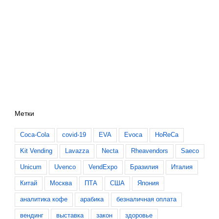
Метки
Coca-Cola
covid-19
EVA
Evoca
HoReCa
Kit Vending
Lavazza
Necta
Rheavendors
Saeco
Unicum
Uvenco
VendExpo
Бразилия
Италия
Китай
Москва
ПТА
США
Япония
аналитика кофе
арабика
безналичная оплата
вендинг
выставка
закон
здоровье