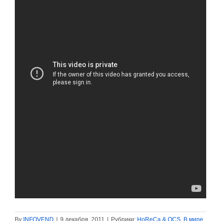
By
INFOVEND
|
9 декабря, 2011
|
Рубрики:
HoReCa & OCS
,
В мире