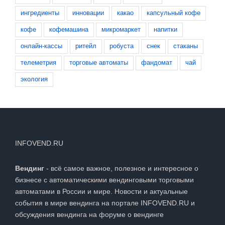
ингредиенты
инновации
какао
капсульный кофе
кофе
кофемашина
микромаркет
напитки
онлайн-кассы
ритейл
робуста
снек
стаканы
телеметрия
торговые автоматы
фандомат
чай
экология
INFOVEND.RU
Вендинг
- всё самое важное, полезное и интересное о
бизнесе с автоматическими вендинговыми торговыми
автоматами в России и мире. Новости и актуальные
события в мире вендинга на портале INFOVEND.RU и
обсуждения вендинга на
форуме о вендинге