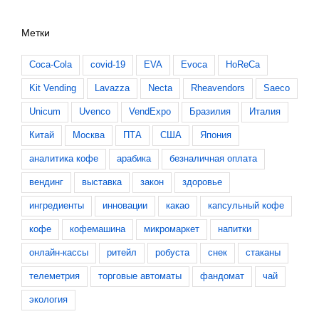
Метки
Coca-Cola
covid-19
EVA
Evoca
HoReCa
Kit Vending
Lavazza
Necta
Rheavendors
Saeco
Unicum
Uvenco
VendExpo
Бразилия
Италия
Китай
Москва
ПТА
США
Япония
аналитика кофе
арабика
безналичная оплата
вендинг
выставка
закон
здоровье
ингредиенты
инновации
какао
капсульный кофе
кофе
кофемашина
микромаркет
напитки
онлайн-кассы
ритейл
робуста
снек
стаканы
телеметрия
торговые автоматы
фандомат
чай
экология