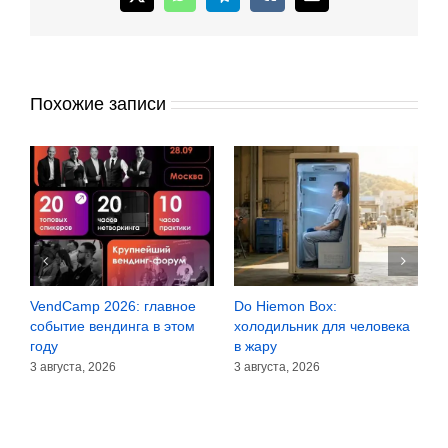
X
WhatsApp
Telegram
Vk
Email
стоит
пить?
Похожие записи
VendCamp 2026: главное
Do Hiemon Box:
С
за
событие вендинга в этом
холодильник для человека
з
году
в жару
3
3 августа, 2026
3 августа, 2026