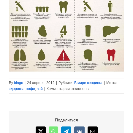
By
bingo
|
24 апреля, 2012
|
Рубрики:
В мире вендинга
|
Метки:
к
здоровье
,
кофе
,
чай
|
Комментарии
отключены
записи
Кофе
и
чай
—
Поделиться
что
же