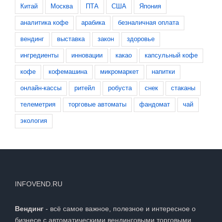
Китай
Москва
ПТА
США
Япония
аналитика кофе
арабика
безналичная оплата
вендинг
выставка
закон
здоровье
ингредиенты
инновации
какао
капсульный кофе
кофе
кофемашина
микромаркет
напитки
онлайн-кассы
ритейл
робуста
снек
стаканы
телеметрия
торговые автоматы
фандомат
чай
экология
INFOVEND.RU
Вендинг
- всё самое важное, полезное и интересное о
бизнесе с автоматическими вендинговыми торговыми