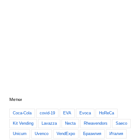
Метки
Coca-Cola
covid-19
EVA
Evoca
HoReCa
Kit Vending
Lavazza
Necta
Rheavendors
Saeco
Unicum
Uvenco
VendExpo
Бразилия
Италия