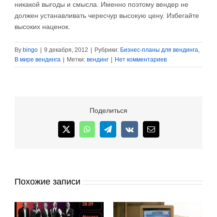
никакой выгоды и смысла. Именно поэтому вендер не
должен устанавливать чересчур высокую цену. Избегайте
высоких наценок.
By
bingo
|
9 декабря, 2012
|
Рубрики:
Бизнес-планы для вендинга
,
В мире вендинга
|
Метки:
вендинг
|
Нет комментариев
Поделиться
X
WhatsApp
Telegram
Vk
Email
Похожие записи