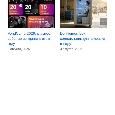
VendCamp 2026: главное
Do Hiemon Box:
С
за
событие вендинга в этом
холодильник для человека
з
году
в жару
3
3 августа, 2026
3 августа, 2026