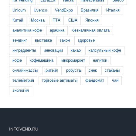
Kit Vending
Lavazza
Necta
Rheavendors
Saeco
Unicum
Uvenco
VendExpo
Бразилия
Италия
Китай
Москва
ПТА
США
Япония
аналитика кофе
арабика
безналичная оплата
вендинг
выставка
закон
здоровье
ингредиенты
инновации
какао
капсульный кофе
кофе
кофемашина
микромаркет
напитки
онлайн-кассы
ритейл
робуста
снек
стаканы
телеметрия
торговые автоматы
фандомат
чай
экология
INFOVEND.RU