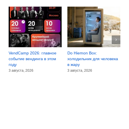
VendCamp 2026: главное
Do Hiemon Box:
С
за
событие вендинга в этом
холодильник для человека
з
году
в жару
3
3 августа, 2026
3 августа, 2026