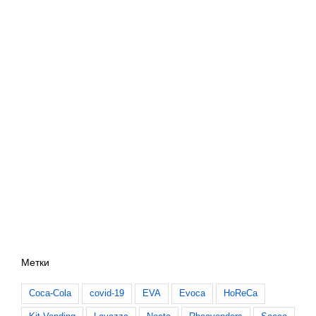
Метки
Coca-Cola
covid-19
EVA
Evoca
HoReCa