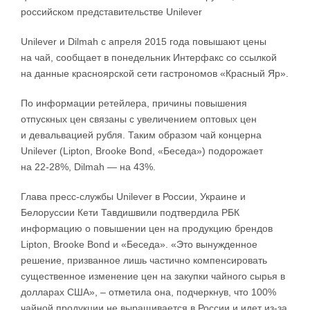
российском представительстве Unilever
Unilever и Dilmah с апреля 2015 года повышают цены
на чай, сообщает в понедельник Интерфакс со ссылкой
на данные красноярской сети гастрономов «Красный Яр».
По информации ретейлера, причины повышения
отпускных цен связаны с увеличением оптовых цен
и девальвацией рубля. Таким образом чай концерна
Unilever (Lipton, Brooke Bond, «Беседа») подорожает
на 22-28%, Dilmah — на 43%.
Глава пресс-службы Unilever в России, Украине и
Белоруссии Кети Тавдишвили подтвердила РБК
информацию о повышении цен на продукцию брендов
Lipton, Brooke Bond и «Беседа». «Это вынужд​енное
решение, призванное лишь частично компенсировать
существенное изменение цен на закупки чайного сырья в
долларах США», – отметила она, подчеркнув, что 100%
чайной продукции не выращивается в России и идет из-за