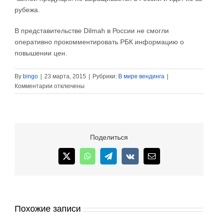
рубежа.
В представительстве Dilmah в России не смогли
оперативно прокомментировать РБК информацию о
повышении цен.
By
bingo
|
23 марта, 2015
|
Рубрики:
В мире вендинга
|
к
Комментарии
отключены
записи
Производитель
чая
Lipton
сообщил
Поделиться
о
росте
X
WhatsApp
Telegram
Vk
Email
цен
до
30%
Похожие записи