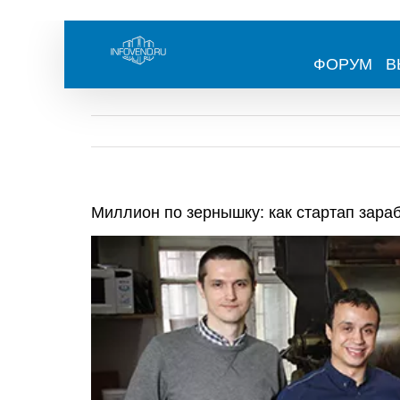
Skip
to
content
ФОРУМ
В
Миллион по зернышку: как стартап зара
View
Larger
Image