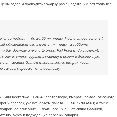
цены вдвое и проводить обжарку раз в неделю. «И вот тогда все
течение недели — до 20:00 пятницы. После этого зеленый
й обжаривает его в ночь с пятницы на субботу.
жбах доставки (Pony Express, PickPoint и «Аксиомус»).
мешки, утром грузят в машину и везут в фасовочную,
ные аппараты. Затем наклеиваются штрих-коды,
го заказы передаются в доставку.
дин или несколько из 30-40 сортов кофе, выбрать помол (от самого
ренч-прессе), указать объем пакета — 150 г или 450 г, а также
 подробное описание — почти все их пишет лично Савинов,
оттенки вкуса и подходящие способы заварки.