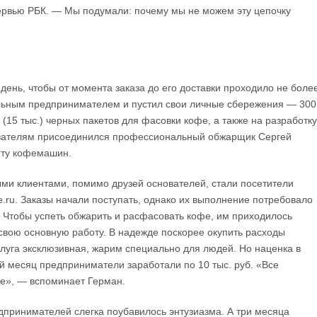
ервью РБК. — Мы подумали: почему мы не можем эту цепочку
день, чтобы от момента заказа до его доставки проходило не боле
альным предпринимателем и пустил свои личные сбережения — 300
 (15 тыс.) черных пакетов для фасовки кофе, а также на разработку
нователям присоединился профессиональный обжарщик Сергей
нту кофемашин.
выми клиентами, помимо друзей основателей, стали посетители
ru. Заказы начали поступать, однако их выполнение потребовало
. Чтобы успеть обжарить и расфасовать кофе, им приходилось
а свою основную работу. В надежде поскорее окупить расходы
уга эксклюзивная, жарим специально для людей. Но наценка в
й месяц предприниматели заработали по 10 тыс. руб. «Все
фе», — вспоминает Герман.
дпринимателей слегка поубавилось энтузиазма. А три месяца