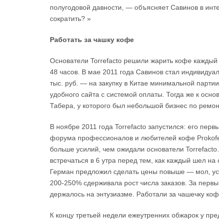
полугодовой давности, — объясняет Савинов в инт
сократить? »
Работать за чашку кофе​
Основатели Torrefacto решили жарить кофе каждый 
48 часов. В мае 2011 года Савинов стал индивиду
тыс. руб. — на закупку в Китае минимальной партии
удобного сайта с системой оплаты. Тогда же к ос
Табера, у которого был небольшой бизнес по ремо
В ноябре 2011 года Torrefacto запустился: его пер
форума профессионалов и любителей кофе Prokofe.
больше усилий, чем ожидали основатели Torrefacto
встречаться в 6 утра перед тем, как каждый шел н
Герман предложил сделать цены повыше — мол, усл
200-250% сдерживала рост числа заказов. За первы
держалось на энтузиазме. Работали за чашечку ко
К концу третьей недели ежеутренних обжарок у пре