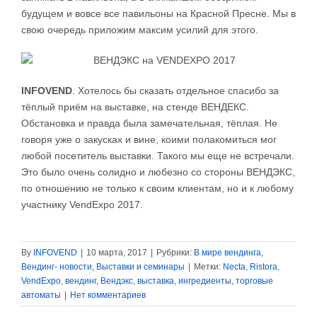
будущем и вовсе все павильоны на Красной Пресне. Мы в
свою очередь приложим максим усилий для этого.
INFOVEND
. Хотелось бы сказать отдельное спасибо за
тёплый приём на выставке, на стенде ВЕНДЕКС.
Обстановка и правда была замечательная, тёплая. Не
говоря уже о закусках и вине, коими полакомиться мог
любой посетитель выставки. Такого мы еще не встречали.
Это было очень солидно и любезно со стороны ВЕНДЭКС,
по отношению не только к своим клиентам, но и к любому
участнику VendExpo 2017.
By
INFOVEND
|
10 марта, 2017
|
Рубрики:
В мире вендинга
,
Вендинг- новости
,
Выставки и семинары
|
Метки:
Necta
,
Ristora
,
VendExpo
,
вендинг
,
Вендэкс
,
выставка
,
ингредиенты
,
торговые
автоматы
|
Нет комментариев