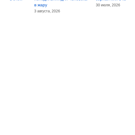
первое полугодие 2026
п
30 июля, 2026
года
5
6 августа, 2026