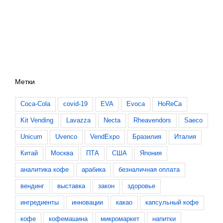
Метки
Coca-Cola
covid-19
EVA
Evoca
HoReCa
Kit Vending
Lavazza
Necta
Rheavendors
Saeco
Unicum
Uvenco
VendExpo
Бразилия
Италия
Китай
Москва
ПТА
США
Япония
аналитика кофе
арабика
безналичная оплата
вендинг
выставка
закон
здоровье
ингредиенты
инновации
какао
капсульный кофе