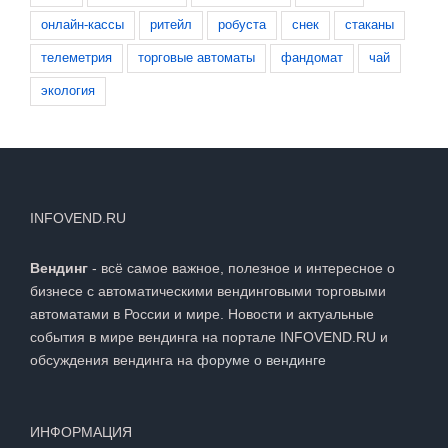
кофе
кофемашина
микромаркет
напитки
онлайн-кассы
ритейл
робуста
снек
стаканы
телеметрия
торговые автоматы
фандомат
чай
экология
INFOVEND.RU
Вендинг
- всё самое важное, полезное и интересное о
бизнесе с автоматическими вендинговыми торговыми
автоматами в России и мире. Новости и актуальные
события в мире вендинга на портале INFOVEND.RU и
обсуждения вендинга на
форуме о вендинге