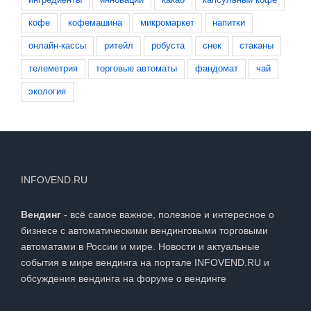
кофе
кофемашина
микромаркет
напитки
онлайн-кассы
ритейл
робуста
снек
стаканы
телеметрия
торговые автоматы
фандомат
чай
экология
INFOVEND.RU
Вендинг
- всё самое важное, полезное и интересное о
бизнесе с автоматическими вендинговыми торговыми
автоматами в России и мире. Новости и актуальные
события в мире вендинга на портале INFOVEND.RU и
обсуждения вендинга на
форуме о вендинге