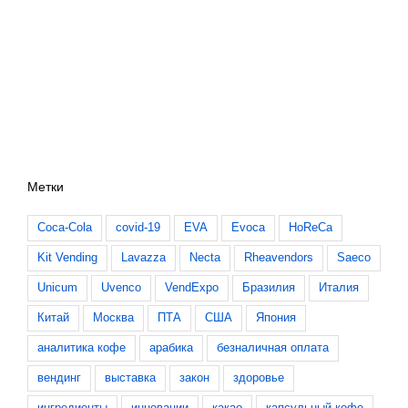
Метки
Coca-Cola
covid-19
EVA
Evoca
HoReCa
Kit Vending
Lavazza
Necta
Rheavendors
Saeco
Unicum
Uvenco
VendExpo
Бразилия
Италия
Китай
Москва
ПТА
США
Япония
аналитика кофе
арабика
безналичная оплата
вендинг
выставка
закон
здоровье
ингредиенты
инновации
какао
капсульный кофе