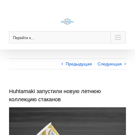
Skip
to
content
Перейти к...
Предыдущая
Следующая
Huhtamaki запустили новую летнюю
коллекцию стаканов
View
Larger
Image