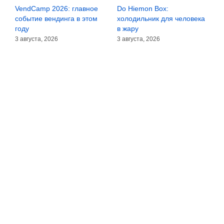
VendCamp 2026: главное
Do Hiemon Box:
С
за
событие вендинга в этом
холодильник для человека
з
году
в жару
3
3 августа, 2026
3 августа, 2026