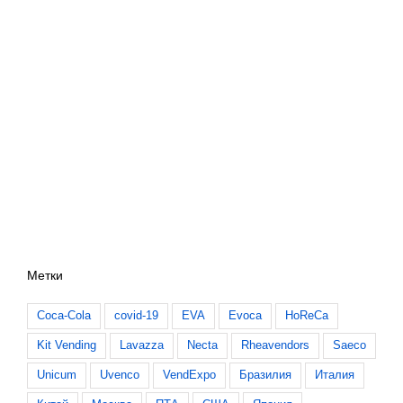
Метки
Coca-Cola
covid-19
EVA
Evoca
HoReCa
Kit Vending
Lavazza
Necta
Rheavendors
Saeco
Unicum
Uvenco
VendExpo
Бразилия
Италия