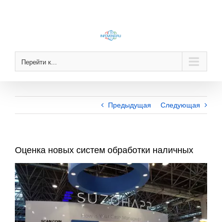
Skip
to
content
Перейти к...
Предыдущая
Следующая
Оценка новых систем обработки наличных
View
Larger
Image