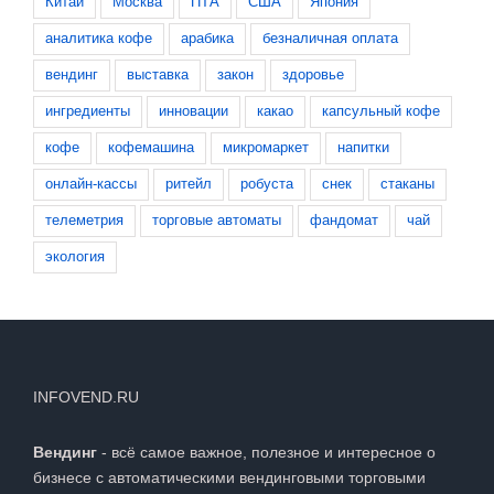
Китай
Москва
ПТА
США
Япония
аналитика кофе
арабика
безналичная оплата
вендинг
выставка
закон
здоровье
ингредиенты
инновации
какао
капсульный кофе
кофе
кофемашина
микромаркет
напитки
онлайн-кассы
ритейл
робуста
снек
стаканы
телеметрия
торговые автоматы
фандомат
чай
экология
INFOVEND.RU
Вендинг
- всё самое важное, полезное и интересное о
бизнесе с автоматическими вендинговыми торговыми