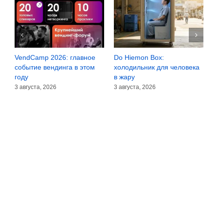
VendCamp 2026: главное
Do Hiemon Box:
С
за
событие вендинга в этом
холодильник для человека
з
году
в жару
3
3 августа, 2026
3 августа, 2026